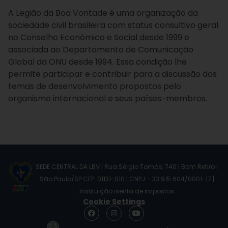
A Legião da Boa Vontade é uma organização da
sociedade civil brasileira com status consultivo geral
no Conselho Econômico e Social desde 1999 e
associada ao Departamento de Comunicação
Global da ONU desde 1994. Essa condição lhe
permite participar e contribuir para a discussão dos
temas de desenvolvimento propostos pelo
organismo internacional e seus países-membros.
SEDE CENTRAL DA LBV | Rua Sérgio Tomás, 740 | Bom Retiro |
São Paulo/SP CEP: 01131-010 | CNPJ – 33.915.604/0001-17 |
Instituição isenta de impostos
Cookie Settings
F
I
Y
a
n
o
c
s
u