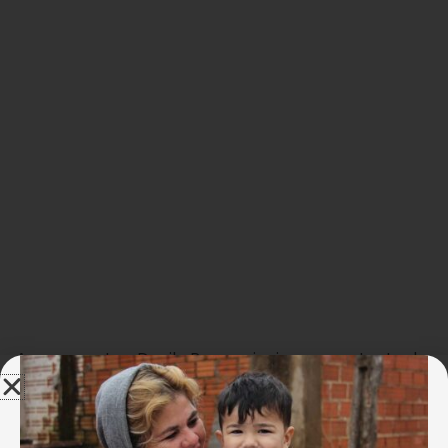
Aos presentes, Danilo Parmegiani, representante da
LBV na ONU, destacou as ações da Entidade nas
áreas da assistência social e da educação, que
contribuem no combate à pobreza e às