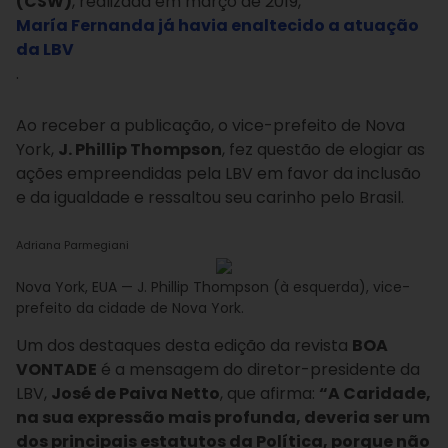
(CSW)
, realizada em março de 2019,
María Fernanda já havia enaltecido a atuação
da LBV
.
Ao receber a publicação, o vice-prefeito de Nova
York,
J. Phillip Thompson
, fez questão de elogiar as
ações empreendidas pela LBV em favor da inclusão
e da igualdade e ressaltou seu carinho pelo Brasil.
Adriana Parmegiani
Nova York, EUA — J. Phillip Thompson (à esquerda), vice-
prefeito da cidade de Nova York.
Um dos destaques desta edição da revista
BOA
VONTADE
é a mensagem do diretor-presidente da
LBV,
José de Paiva Netto
, que afirma:
“A Caridade,
na sua expressão mais profunda, deveria ser um
dos principais estatutos da Política, porque não