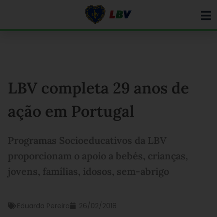
Ir
para
o
conteúdo
LBV completa 29 anos de
ação em Portugal
Programas Socioeducativos da LBV
proporcionam o apoio a bebés, crianças,
jovens, famílias, idosos, sem-abrigo
Eduarda Pereira
26/02/2018