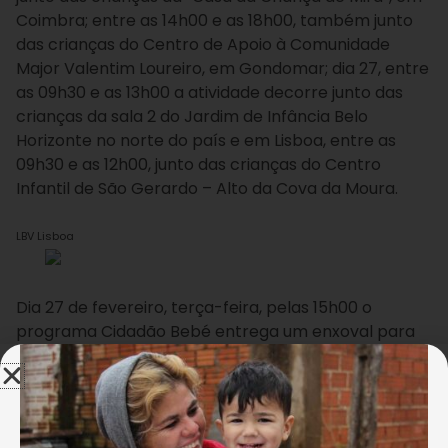
Coimbra; entre as 14h00 e as 18h00, também junto
das crianças do Centro de Apoio à Comunidade
Major Valentim Loureiro, em Gondomar; dia 27, entre
as 09h30 e as 13h00 a atividade decorre junto das
crianças da sala 2 do Jardim de Infância Belo
Horizonte no norte do país e em Lisboa, entre as
09h30 e as 12h00, junto das crianças do Centro
Infantil de São Gerardo – Alto da Cova da Moura.
LBV Lisboa
Dia 27 de fevereiro, terça-feira, pelas 15h00 o
programa Cidadão Bebé entrega um enxoval para
uma bebé, no Porto.
LBV Portugal