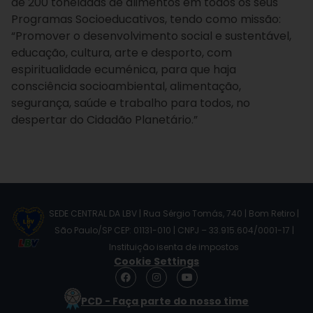
de 200 toneladas de alimentos em todos os seus
Programas Socioeducativos, tendo como missão:
“Promover o desenvolvimento social e sustentável,
educação, cultura, arte e desporto, com
espiritualidade ecuménica, para que haja
consciência socioambiental, alimentação,
segurança, saúde e trabalho para todos, no
despertar do Cidadão Planetário.”
SEDE CENTRAL DA LBV | Rua Sérgio Tomás, 740 | Bom Retiro |
São Paulo/SP CEP: 01131-010 | CNPJ – 33.915.604/0001-17 |
Instituição isenta de impostos
Cookie Settings
F
I
Y
a
n
o
c
s
u
PCD - Faça parte do nosso time
e
t
t