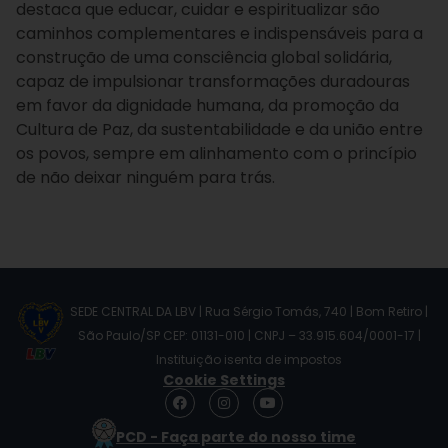
destaca que educar, cuidar e espiritualizar são
caminhos complementares e indispensáveis para a
construção de uma consciência global solidária,
capaz de impulsionar transformações duradouras
em favor da dignidade humana, da promoção da
Cultura de Paz, da sustentabilidade e da união entre
os povos, sempre em alinhamento com o princípio
de não deixar ninguém para trás.
SEDE CENTRAL DA LBV | Rua Sérgio Tomás, 740 | Bom Retiro |
São Paulo/SP CEP: 01131-010 | CNPJ – 33.915.604/0001-17 |
Instituição isenta de impostos
Cookie Settings
F
I
Y
a
n
o
c
s
u
PCD - Faça parte do nosso time
e
t
t