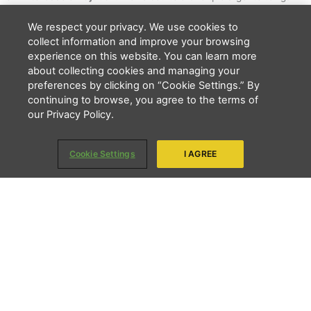
We respect your privacy. We use cookies to
collect information and improve your browsing
experience on this website. You can learn more
about collecting cookies and managing your
preferences by clicking on “Cookie Settings.” By
Li e concordo que minhas informações serão tratadas de
continuing to browse, you agree to the terms of
acordo com o
Aviso de Privacidade
da LBV
our Privacy Policy.
ENVIAR
Cookie Settings
I AGREE
Copyright 2026 - LBV - Legião da Boa Vontade. Todos os direitos
reservados.
Quem somos
Apresentação
Nosso trabalho
LBV na ONU
LBV do Exterior
Transparência
Privacidade
Notícias
Contato