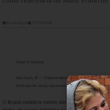
como referência de Amor Fraterno 
Da Redação
07/09/2016
Vivian R. Ferreira
São Paulo, SP — Tradicionalmente, a LBV participa dos d
Estampa de Jesus, representando ecumenicamente 
O Brasil celebra neste dia
7 de Setembro
19