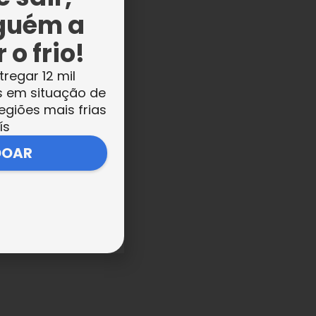
guém a
 o frio!
tregar 12 mil
s em situação de
egiões mais frias
a
ís
,
DOAR
 a