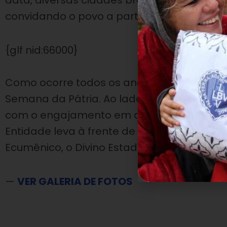
data, diversas cidades brasileiras realizaram
convidando o povo a participar deste mom
{glf nid:66000}
Como ocorre todos os anos, a Legião da 
Semana da Pátria. Ao lado do povo, a Insti
com o engajamento em atos cívicos e a rea
Entidade leva à frente de seus pelotões, a
Ecumênico, o Divino Estadista, como referê
—
VER GALERIA DE FOTOS