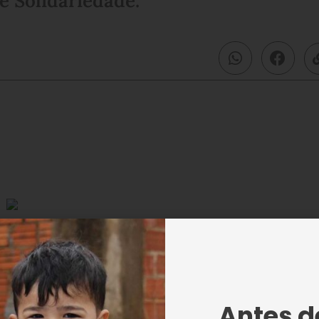
e Solidariedade.
esfiles e leva, à frente de todos os pelotões, a Majestosa
uma mensagem de esperança e de paz.
4 anos de independência. Para marcar a
Antes de