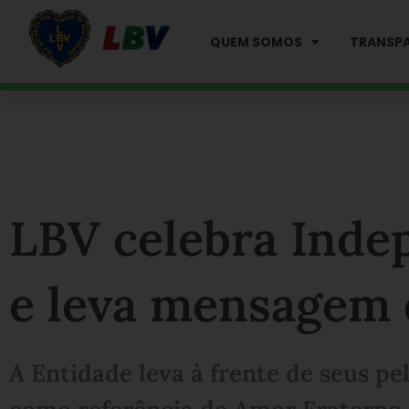
Ir
para
QUEM SOMOS
TRANSPA
o
conteúdo
LBV celebra Inde
e leva mensagem d
A Entidade leva à frente de seus pe