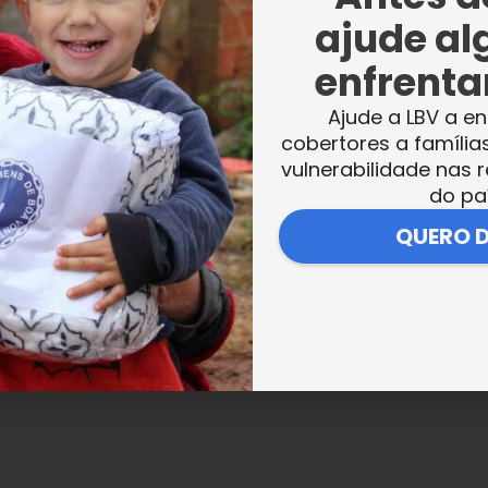
 os tradicionais desfiles cívicos e militares,
ajude al
ento de patriotismo.
enfrentar
Ajude a LBV a en
cobertores a família
vulnerabilidade nas r
Boa Vontade participa das comemorações d
do pa
tuição expressa o sentimento de patriotismo
QUERO 
lização de várias ações. Tradicionalmente,
 Majestosa Estampa de Jesus, o Cristo
ncia de Amor Fraterno e Solidariedade.