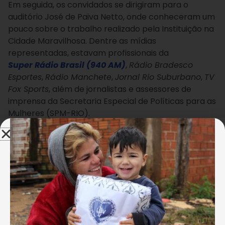
Em seguida, os convidados se dirigiram para o
auditório José de Paiva Netto, onde conheceram um
pouco sobre o trabalho realizado pela Instituição na
Cidade Maravilhosa. Dentre as mídias
representadas, estavam profissionais da
Super Rádio Brasil (940 AM)
,
Rádio Bradesco
Esportes
,
Rádio Manchete
,
Jornal Rio Suburbano
,
TV
Fox Sports
, além de jornalistas e assessores de
imprensa da Secretaria Especial de Políticas para as
Mulheres (SPM-RIO).
Durante a comemoração, os jornalistas
conversaram com as crianças atendidas sobre a
rotina da importante profissão que exercem. Felizes
com a homenagem, ainda posaram para fotos
juntos aos pequenos.
Após o evento, os jornalistas repercutiram nas redes