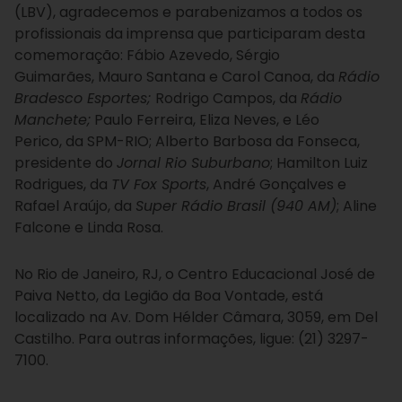
(LBV), agradecemos e parabenizamos a todos os
profissionais da imprensa que participaram desta
comemoração: Fábio Azevedo,
Sérgio
Guimarães, Mauro Santana e Carol Canoa,
da
Rádio
Bradesco Esportes;
Rodrigo Campos, da
Rádio
Manchete;
Paulo Ferreira,
Eliza Neves, e Léo
Perico,
da SPM-
RIO; Alberto Barbosa da Fonseca
,
presidente do
Jornal Rio Suburbano
; Hamilton Luiz
Rodrigues, da
TV Fox Sports
, André Gonçalves e
Rafael Araújo, da
Super Rádio Brasil (940 AM)
; Aline
Falcone e Linda Rosa.
No Rio de Janeiro, RJ, o Centro Educacional José de
Paiva Netto, da Legião da Boa Vontade, está
localizado na Av. Dom Hélder Câmara, 3059, em Del
Castilho. Para outras informações, ligue: (21) 3297-
7100.