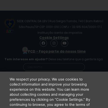
SEDE CENTRAL DA LBV | Rua Sérgio Tomás, 740 | Bom Retiro |
São Paulo/SP CEP: 01131-010 | CNPJ – 33.915.604/0001-17 |
Instituição isenta de impostos
Cookie Settings
F
I
Y
a
n
o
c
s
u
PCD - Faça parte do nosso time
e
t
t
b
a
u
Tem interesse em ajudar?
Deixe seu telefone que a gente te liga.
o
g
b
o
r
e
k
a
m
We respect your privacy. We use cookies to
collect information and improve your browsing
experience on this website. You can learn more
Li e concordo que minhas informações serão
about collecting cookies and managing your
tratadas de acordo com o
Aviso de Privacidade
preferences by clicking on “Cookie Settings.” By
da LBV
continuing to browse, you agree to the terms of
ENVIAR