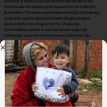
convite a todos nós da Banda de Música do
Comando de Operações Especiais do Exército
Brasileiro. Ficamos honrados e muito felizes em
atender e pela oportunidade de participar
desta data tão importante, cheia de
afetividade entre a comunidade aqui de
Inhumas, que reconhece esse trabalho tão
bonito da LBV. Para nós é uma satisfação muito
grande. Parabéns à LBV por esses 60 anos de
trabalho aqui na cidade
”, ressaltou o SubTenente,
Mestre, Samuel Martins, regente da banda.
Egeziel Castro
Inhumas, GO – Além do tradicional bolo de aniversário, a
festa foi abrilhantada com a apresentação da Banda de
Música do Comando de Operações Especiais do Exército
Brasileiro.
A sra. Sirley Maria de Souza, colaboradora e filha do