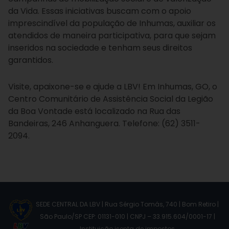
da Vida. Essas iniciativas buscam com o apoio
imprescindível da população de Inhumas, auxiliar os
atendidos de maneira participativa, para que sejam
inseridos na sociedade e tenham seus direitos
garantidos.
Visite, apaixone-se e ajude a LBV! Em Inhumas, GO, o
Centro Comunitário de Assistência Social da Legião
da Boa Vontade está localizado na Rua das
Bandeiras, 246 Anhanguera. Telefone: (62) 3511-
2094.
SEDE CENTRAL DA LBV | Rua Sérgio Tomás, 740 | Bom Retiro |
São Paulo/SP CEP: 01131-010 | CNPJ – 33.915.604/0001-17 |
Instituição isenta de impostos