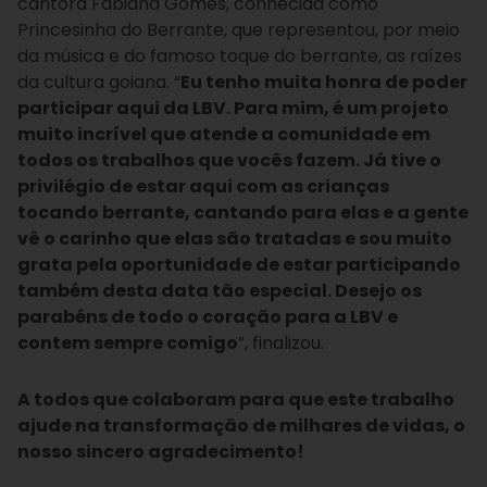
cantora Fabiana Gomes, conhecida como
Princesinha do Berrante, que representou, por meio
da música e do famoso toque do berrante, as raízes
da cultura goiana. “
Eu tenho muita honra de poder
participar aqui da LBV. Para mim, é um projeto
muito incrível que atende a comunidade em
todos os trabalhos que vocês fazem. Já tive o
privilégio de estar aqui com as crianças
tocando berrante, cantando para elas e a gente
vê o carinho que elas são tratadas e sou muito
grata pela oportunidade de estar participando
também desta data tão especial. Desejo os
parabéns de todo o coração para a LBV e
contem sempre comigo
”, finalizou.
A todos que colaboram para que este trabalho
ajude na transformação de milhares de vidas, o
nosso sincero agradecimento!