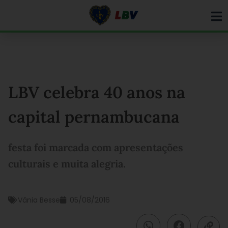
Ir
para
o
conteúdo
LBV celebra 40 anos na
capital pernambucana
festa foi marcada com apresentações
culturais e muita alegria.
Vânia Besse
05/08/2016