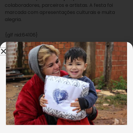
colaboradores, parceiros e artistas. A festa foi
marcada com apresentações culturais e muita
alegria.
{glf nid:64106}
A terceira idade é bem assistida e amparada na
Instituição. São centenas de idosos que integram o
programa Vida Plena. Eles participam de atividades
físicas, artesanais e são empoderados com
palestras sobre os direitos e deveres do Estatuto do
Idoso. A sra. Edith Correia, 75 anos, comenta que a
LBV faz parte da vida dela há duas décadas. “
Como
sou feliz na LBV. Meus netos foram assistidos por
ela, eu participo das atividades dos idosos. Nós
participamos de passeios, de atividades
esportivas e artesanatos. E digo: adoro as
orações que fazemos, porque contribui para a