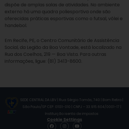
dispõe de amplas salas de atividades. No ambiente
externo há uma quadra poliesportiva onde são
oferecidas práticas esportivas como o futsal, vôlei e
handebol.
Em Recife, PE, o Centro Comunitário de Assistência
Social, da Legião da Boa Vontade, está localizado na
Rua dos Coelhos, 219 — Boa Vista. Para outras
informações, ligue: (81) 3413-8600.
SEDE CENTRAL DA LBV | Rua Sérgio Tomás, 740 | Bom Retiro |
São Paulo/SP CEP: 01131-010 | CNPJ – 33.915.604/0001-17 |
Instituição isenta de impostos
Cookie Settings
F
I
Y
a
n
o