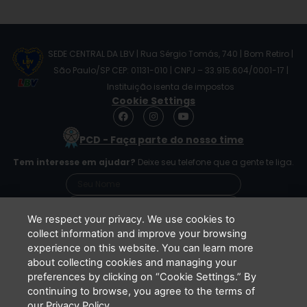
SEDE CENTRAL DA LBV | Rua Sérgio Tomás, 740 | Bom Retiro |
São Paulo/SP CEP: 01131-010 | CNPJ – 33.915.604/0001-17 |
Instituição isenta de impostos
Cookie Settings
F
I
Y
a
n
o
c
s
u
PCD - Faça parte do nosso time
e
t
t
b
a
u
Tem interesse em ajudar?
Deixe seu telefone que a gente te liga.
o
g
b
o
r
e
k
a
m
We respect your privacy. We use cookies to
collect information and improve your browsing
experience on this website. You can learn more
Li e concordo que minhas informações serão
about collecting cookies and managing your
tratadas de acordo com o
Aviso de Privacidade
preferences by clicking on “Cookie Settings.” By
da LBV
continuing to browse, you agree to the terms of
ENVIAR
our Privacy Policy.