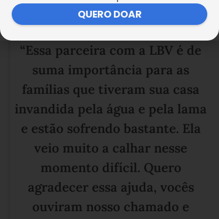
QUERO DOAR
“Essa parceira com a LBV é de
suma importância para as
famílias que tiveram sua casa
invandida pela água e pela lama
e estão sofrendo bastante. Ela
veio muito a calhar nesse
momento difícil. Quero
agradecer essa ajuda, vocês
ouviram nosso chamado e