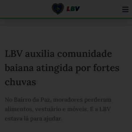
Ir
para
o
conteúdo
LBV auxilia comunidade
baiana atingida por fortes
chuvas
No Bairro da Paz, moradores perderam
alimentos, vestuário e móveis. E a LBV
estava lá para ajudar.