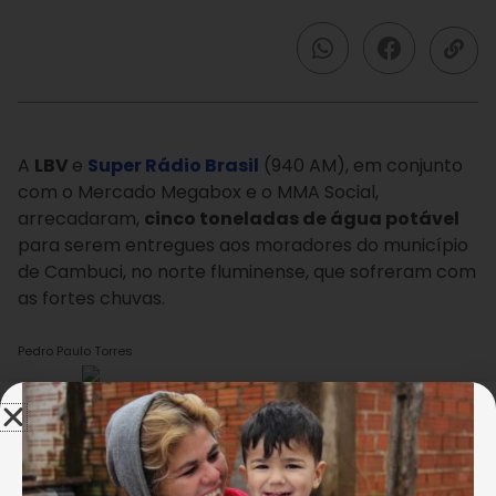
A
LBV
e
Super Rádio Brasil
(940 AM), em conjunto
com o Mercado Megabox e o MMA Social,
arrecadaram,
cinco toneladas de água potável
para serem entregues aos moradores do município
de Cambuci, no norte fluminense, que sofreram com
as fortes chuvas.
Pedro Paulo Torres
De acordo com a Defesa Civil,
mais de quatro mil
pessoas foram afetadas
. Pontes foram levadas
pela enxurrada, deixando algumas localidades