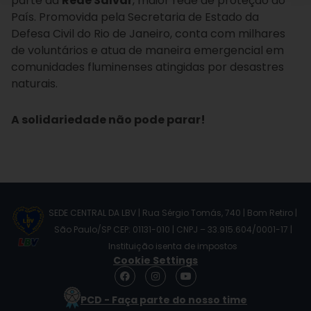
parte da
Rede Salvar
, maior rede de proteção do
País. Promovida pela Secretaria de Estado da
Defesa Civil do Rio de Janeiro, conta com milhares
de voluntários e atua de maneira emergencial em
comunidades fluminenses atingidas por desastres
naturais.
A solidariedade não pode parar!
SEDE CENTRAL DA LBV | Rua Sérgio Tomás, 740 | Bom Retiro |
São Paulo/SP CEP: 01131-010 | CNPJ – 33.915.604/0001-17 |
Instituição isenta de impostos
Cookie Settings
F
I
Y
a
n
o
c
s
u
PCD - Faça parte do nosso time
e
t
t