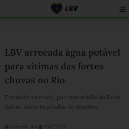
Ir
para
o
conteúdo
LBV arrecada água potável
para vítimas das fortes
chuvas no Rio
Entidade arrecada, por intermédio da Rede
Salvar, cinco toneladas de doações.
Andressa Silva
30/11/2020