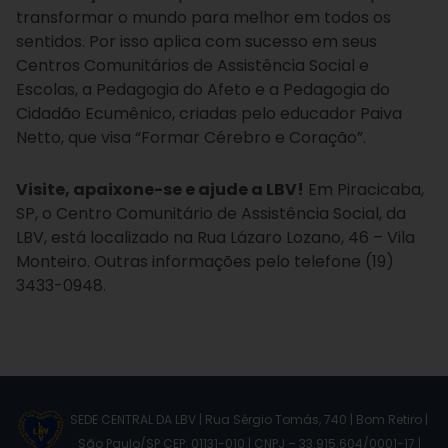
transformar o mundo para melhor em todos os
sentidos. Por isso aplica com sucesso em seus
Centros Comunitários de Assistência Social e
Escolas, a Pedagogia do Afeto e a Pedagogia do
Cidadão Ecumênico, criadas pelo educador Paiva
Netto, que visa “Formar Cérebro e Coração”.
Visite, apaixone-se e ajude a LBV!
Em Piracicaba,
SP, o Centro Comunitário de Assistência Social, da
LBV, está localizado na Rua Lázaro Lozano, 46 – Vila
Monteiro. Outras informações pelo telefone (19)
3433-0948.
SEDE CENTRAL DA LBV | Rua Sérgio Tomás, 740 | Bom Retiro |
São Paulo/SP CEP: 01131-010 | CNPJ – 33.915.604/0001-17 |