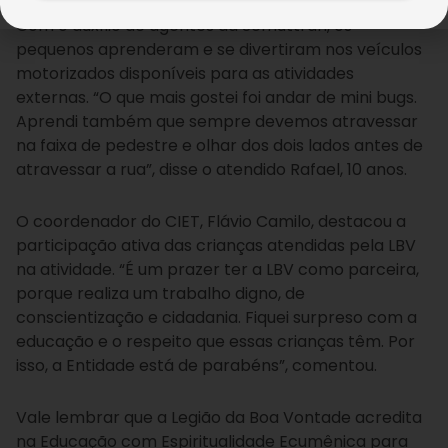
Com o auxílio de agentes da Semuttran, os
pequenos aprenderam e se divertiram nos veículos
motorizados disponíveis para as atividades
externas. “O que mais gostei foi andar de mini bugs.
Aprendi também que sempre devemos atravessar
na faixa de pedestre e olhar dos dois lados antes de
atravessar a rua”, disse o atendido Rafael, 10 anos.
O coordenador do CIET, Flávio Camilo, destacou a
participação ativa das crianças atendidas pela LBV
na atividade. “É um prazer ter a LBV como parceira,
porque realiza um trabalho digno, de
conscientização e cidadania. Fiquei surpreso com a
educação e o respeito que essas crianças têm. Por
isso, a Entidade está de parabéns”, comentou.
Vale lembrar que a Legião da Boa Vontade acredita
na Educação com Espiritualidade Ecumênica para