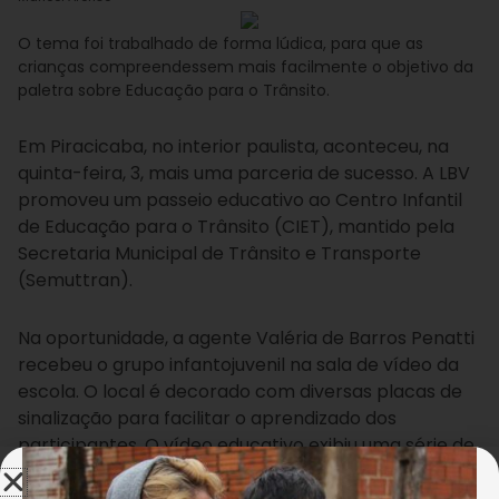
O tema foi trabalhado de forma lúdica, para que as
crianças compreendessem mais facilmente o objetivo da
paletra sobre Educação para o Trânsito.
Em Piracicaba, no interior paulista, aconteceu, na
quinta-feira, 3, mais uma parceria de sucesso. A LBV
promoveu um passeio educativo ao Centro Infantil
de Educação para o Trânsito (CIET), mantido pela
Secretaria Municipal de Trânsito e Transporte
(Semuttran).
Na oportunidade, a agente Valéria de Barros Penatti
recebeu o grupo infantojuvenil na sala de vídeo da
escola. O local é decorado com diversas placas de
sinalização para facilitar o aprendizado dos
participantes. O vídeo educativo exibiu uma série de
dicas que facilitam a convivência de todos no
trânsito.