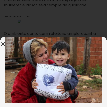
mulheres e idosos seja sempre de qualidade.
Genivaldo Marquiza
O ambiente conta com refeitório amplo, cozinha
industrial, banheiros com acessibilidade,
escovódromo, espaço de recreação, além de novas
salas de atividades e atendimentos sociais para
que as famílias e a equipe da LBV possam usufruir de
um local com uma infraestrutura mais ampla,
segura e acessível.
Entre as reformas, estão:
→ Revestimento pastilhado até a altura de 1,60m
nas paredes externas;
→ Troca de pisos das salas de atividades, da cozinha,