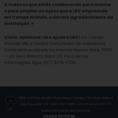
A todos os que estão colaborando para manter
e para ampliar as ações que a LBV empreende
em Campo Grande, o sincero agradecimento da
Instituição. ♥
Visite, apaixone-se e ajude a LBV!
Em Campo
Grande, MS, o Centro Comunitário de Assistência
Social está localizado na Avenida Gunter Hans, 5055
— Jd. Aero Rancho, Setor VII. Para outras
informações, ligue: (67) 3378-1700.
SEDE CENTRAL DA LBV | Rua Sérgio Tomás, 740 | Bom Retiro |
São Paulo/SP CEP: 01131-010 | CNPJ – 33.915.604/0001-17 |
Instituição isenta de impostos
Cookie Settings