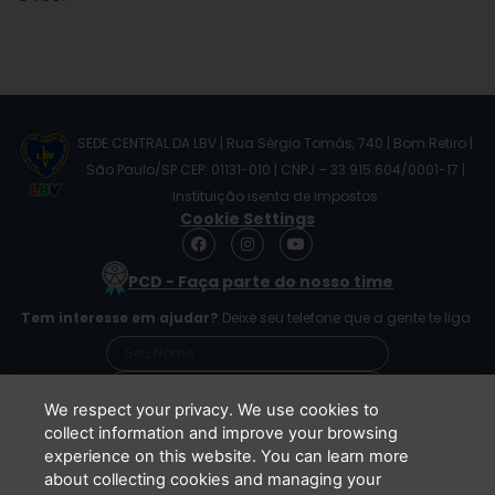
SEDE CENTRAL DA LBV | Rua Sérgio Tomás, 740 | Bom Retiro |
São Paulo/SP CEP: 01131-010 | CNPJ – 33.915.604/0001-17 |
Instituição isenta de impostos
Cookie Settings
F
I
Y
a
n
o
c
s
u
PCD - Faça parte do nosso time
e
t
t
b
a
u
Tem interesse em ajudar?
Deixe seu telefone que a gente te liga.
o
g
b
o
r
e
k
a
m
We respect your privacy. We use cookies to
collect information and improve your browsing
experience on this website. You can learn more
Li e concordo que minhas informações serão
about collecting cookies and managing your
tratadas de acordo com o
Aviso de Privacidade