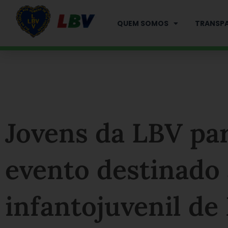
Ir
para
QUEM SOMOS
TRANSPA
o
conteúdo
Jovens da LBV pa
evento destinado 
infantojuvenil de