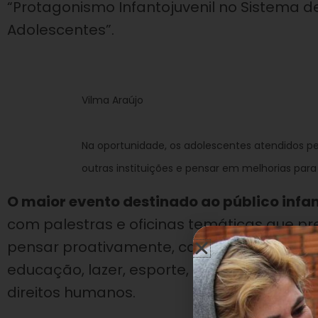
“Protagonismo Infantojuvenil no Sistema de
Adolescentes”.
Vilma Araújo
Na oportunidade, os adolescentes atendidos p
outras instituições e pensar em melhorias para
O maior evento destinado ao público infa
com palestras e oficinas temáticas que pr
pensar proativamente, colaborando na cr
educação, lazer, esporte, transporte, cultur
direitos humanos.