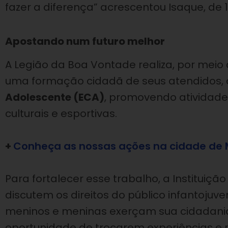
fazer a diferença” acrescentou Isaque, de 1
Apostando num futuro melhor
A Legião da Boa Vontade realiza, por mei
uma formação cidadã de seus atendidos,
Adolescente (ECA)
, promovendo atividades
culturais e esportivas.
+
Conheça as nossas ações na cidade de 
Para fortalecer esse trabalho, a Instituiç
discutem os direitos do público infantojuve
meninos e meninas exerçam sua cidadania
oportunidade de trocarem experiências e r