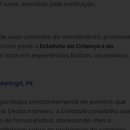
1 anos, atendido pela Instituição.
o de suas unidades de atendimento, promov
 como pede o
Estatuto da Criança e do
 ricas em experiências lúdicas, recreativas,
Maringá, PR
ão participa constantemente de eventos que
nil. Dessa maneira, a Entidade possibilita qu
 de forma efetiva, oferecendo-lhes a
efletirem sobre os problemas do cotidiano,