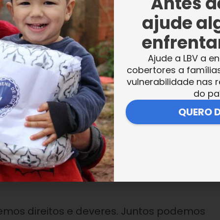
Antes de
ajude al
enfrentar
ticipantes as contribuições da LBV para o
Ajude a LBV a en
“A nossa participação foi muito importante,
cobertores a família
 mundo melhor para nós e para gerações
vulnerabilidade nas r
cupação, aprendemos que somos o futuro n
do pa
QUERO 
no município ofereceu aos participantes
emos direitos e deveres. Juntos podemos