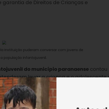
 garantia de Direitos de Crianças e
ela Instituição puderam conversar com jovens de
 a população infantojuvenil.
ntojuvenil do município paranaense
contou
etenderam levar a criança e o adolescente 
iação de propostas para as áreas de
a, saúde, assistência social, habitação e