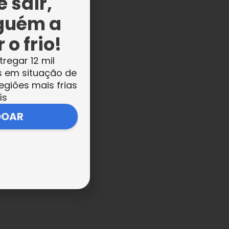
 sair,
guém a
 o frio!
tregar 12 mil
s em situação de
egiões mais frias
o
ís
DOAR