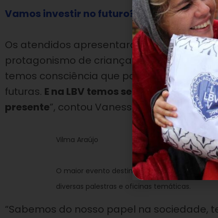
Vamos investir no futuro? AJUDE A LBV!
Os atendidos apresentaram aos demais par
protagonismo de crianças e adolescentes. 
temos consciência que podemos fazer um
futuras.
E na LBV temos sempre essa preo
presente
”, contou Vanessa, de 14 anos.
Vilma Araújo
O maior evento destinado a crianças e jovens 
diversas palestras e oficinas temáticas.
“Sabemos do nosso papel na sociedade, t