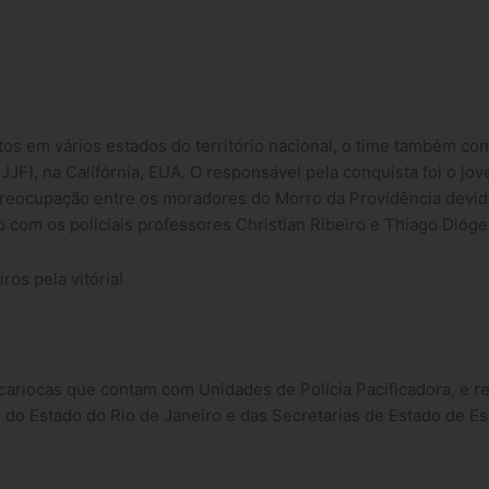
 em vários estados do território nacional, o time também conq
IBJJF), na Califórnia, EUA. O responsável pela conquista foi o jo
m preocupação entre os moradores do Morro da Providência devi
o com os policiais professores Christian Ribeiro e Thiago Dió
ros pela vitória!
ariocas que contam com Unidades de Polícia Pacificadora, e r
do Estado do Rio de Janeiro e das Secretarias de Estado de E