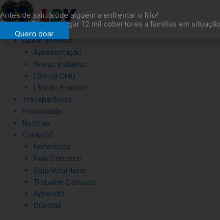
Ir
Antes de sair, ajude alguém a enfrentar o frio!
para
Ajude a LBV a entregar 12 mil cobertores a famílias em situação
o
Quero doar
conteúdo
Quem somos
Apresentação
Nosso trabalho
LBV na ONU
LBV do Exterior
Transparência
Privacidade
Notícias
Contato
Endereços
Fale Conosco
Seja Voluntário
Trabalhe Conosco
Aprendiz
Dúvidas