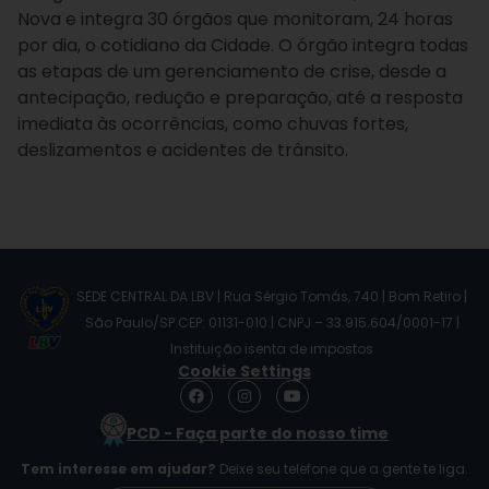
Nova e integra 30 órgãos que monitoram, 24 horas
por dia, o cotidiano da Cidade. O órgão integra todas
as etapas de um gerenciamento de crise, desde a
antecipação, redução e preparação, até a resposta
imediata às ocorrências, como chuvas fortes,
deslizamentos e acidentes de trânsito.
SEDE CENTRAL DA LBV | Rua Sérgio Tomás, 740 | Bom Retiro |
São Paulo/SP CEP: 01131-010 | CNPJ – 33.915.604/0001-17 |
Instituição isenta de impostos
Cookie Settings
F
I
Y
a
n
o
c
s
u
PCD - Faça parte do nosso time
e
t
t
b
a
u
Tem interesse em ajudar?
Deixe seu telefone que a gente te liga.
o
g
b