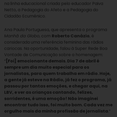
na
linha educacional criada pelo educador Paiva
Netto, a Pedagogia do Afeto e a Pedagogia do
Cidadão Ecumênico.
Ana Paula Portuguesa, que apresenta o programa
Manhã da Globo
, com
Roberto Canázio
, é
considerada uma referência feminina das rádios
cariocas. Na oportunidade, falou à Super Rede Boa
Vontade de Comunicação sobre a homenagem:
“
[Foi] emocionante demais. Dia 7 de abril é
sempre um dia muito especial para os
jornalistas, para quem trabalha em rádio. Hoje,
a gente já esteve na Rádio, já fez o programa, já
passou por tantas emoções, e chegar aqui, na
LBV, e ver as crianças cantando, felizes,
sorridentes, é uma emoção! Não imaginei
encontrar tudo isso, foi muito bom. Cada vez me
orgulho mais da minha profissão de jornalista
.”