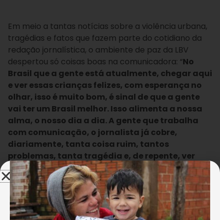
Em meio a tantas notícias sobre a violência urbana,
tragédias e fatos que fazem parte do cotidiano da
redação jornalística, o ambiente de paz da LBV
despertou só coisas boas na comunicadora: “
No
Brasil que a gente está atualmente, chegar aqui
e ver essas crianças felizes, com esperança no
olhar, isso é muito bom, é sinal de que a gente
vai ter um Brasil melhor. Isso alimenta a nossa
alma, o nosso dia a dia. A gente que trabalha
com comunicação, o jornalista já cobre,
diariamente, tanta coisa ruim, tantos
problemas, tanta tragédia e, de repente, ver
uma coisa boa, estar num ambiente de paz,
num ambiente tão bom, isso faz com que a
gente acredite em coisas bem melhores. Eu já
conhecia a Legião da Boa Vontade há muito
tempo, mas não conhecia o trabalho aqui. Foi