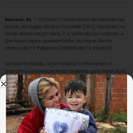
Maceió, AL
— O Centro Comunitário de Assistência
Social, da Legião da Boa Vontade (LBV), recebeu, na
tarde dessa terça-feira, 7, a visita dos jornalistas , e
Gernand Lopes, apresentador do
Fique Alerta
,
ambos da TV Pajuçara (afiliada da TV Record).
Na oportunidade, os jornalistas conheceram o
trabalho socioeducacional realizado pela Instituição
na capital alagoana, visitando as salas de atividades
e interagindo com meninas e meninos que integram
o programa
Criança: Futuro no Presente!
. Ao final do
passeio, o Coral Ecumênico Infantil Boa Vontade
homenageou os visitantes pela passagem do
Dia do
Jornalista
.
“Agradeço o carinho da LBV. Em cada esquina aqui