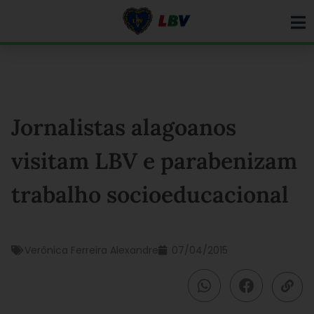
Ir
para
o
conteúdo
Jornalistas alagoanos
visitam LBV e parabenizam
trabalho socioeducacional
Verônica Ferreira Alexandre
07/04/2015