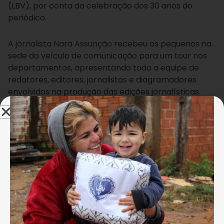
(LBV), por conta da celebração dos 30 anos do
periódico.
A jornalista Nara Assunção recebeu os pequenos na
sede do veículo de comunicação para um tour nos
departamentos, apresentando toda a equipe de
redatores, editores, jornalistas e diagramadores
envolvidos na produção das edições jornalísticas.
“Para nós foi um prazer recebê-los. Vamos deixar a
visitação em aberto, para que vocês tragam outros
atendidos para conhecer o jornal, incentivando-os à
leitura e à busca do conhecimento. Estaremos
sempre dispostos a ajudar”, disse Nara.
Juliana Moura
O cartunista Ronaldo Malacarne apresentou para as
crianças o seu trabalho, o que chamou muito a atenção