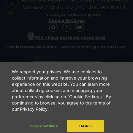
SEDE CENTRAL DA LBV | Rua Sérgio Tomás, 740 | Bom Retiro |
São Paulo/SP CEP: 01131-010 | CNPJ – 33.915.604/0001-17 |
Instituição isenta de impostos
Cookie Settings
F
I
Y
a
n
o
c
s
u
PCD - Faça parte do nosso time
e
t
t
b
a
u
Tem interesse em ajudar?
Deixe seu telefone que a gente te liga.
o
g
b
o
r
e
k
a
m
We respect your privacy. We use cookies to
collect information and improve your browsing
experience on this website. You can learn more
Li e concordo que minhas informações serão
about collecting cookies and managing your
tratadas de acordo com o
Aviso de Privacidade
preferences by clicking on “Cookie Settings.” By
da LBV
continuing to browse, you agree to the terms of
ENVIAR
our Privacy Policy.
Cookie Settings
I AGREE
Copyright 2026 - LBV - Legião da Boa Vontade. Todos os direitos
reservados.