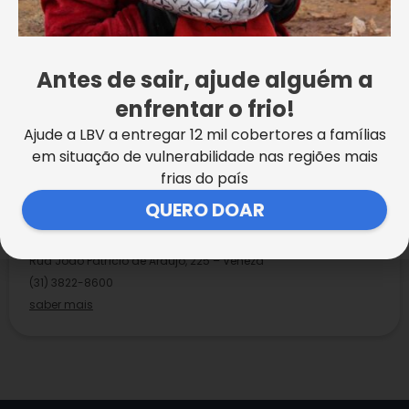
>
Centro Comunitário de Assistência Social José
de Paiva Netto, da LBV:
Rua João Patrício de
Araújo, 225 – Veneza I – (31) 3822-8600
Antes de sair, ajude alguém a
enfrentar o frio!
Ajude a LBV a entregar 12 mil cobertores a famílias
em situação de vulnerabilidade nas regiões mais
frias do país
Ipatinga
/MG
QUERO DOAR
Centro Comunitário de Assistência Social José de Paiva
Netto
Rua João Patrício de Araújo, 225 – Veneza
(31) 3822-8600
saber mais