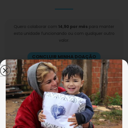
Quero colaborar com
14,90 por mês
para manter
esta unidade funcionando ou com qualquer outro
valor.
CONCLUIR MINHA DOAÇÃO
Na Cidade Verde, a LBV realiza, desde 1963, o seu
trabalho socioassistencial. Por meio de atividades
lúdicas, recreativas, esportivas e educativas,
promove conhecimento, troca de experiências e
convívio social, contribuindo para a participação dos
atendidos na sociedade.