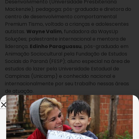
Desenvolvimento (Universidade Presbiteriana
Mackenzie); pedagoga; pós-graduada e diretora do
centro de desenvolvimento comportamental
Premium Tismo, voltado a crianças e adolescentes
autistas.
Wayne Valim
, fundadora da WaysUp
Soluções; palestrante internacional e mentora de
liderança.
Edinho Paraguassu
, pós-graduado em
Animação Sociocultural pela Fundação de Estudos
Sociais do Paraná (FESP); aluno especial na área de
estudos do lazer pela Universidade Estadual de
Campinas (Unicamp) e conhecido nacional e
internacionalmente por seu trabalho nessas áreas
de atuação.
CLIQUE AQUI E FAÇA A SUA INSCRIÇÃO
No segundo dia do congresso, teremos as
contribuições de
Emilia Cipriano
, doutora em