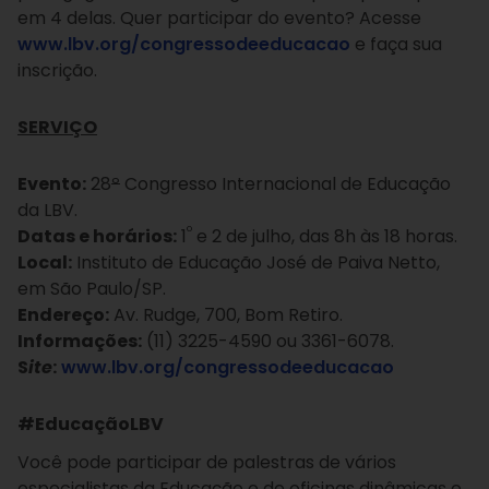
em 4 delas. Quer participar do evento? Acesse
www.lbv.org/congressodeeducacao
e faça sua
inscrição.
SERVIÇO
Evento:
28
º
Congresso Internacional de Educação
da LBV.
º
Datas e horários:
1
e 2 de julho, das 8h às 18 horas.
Local:
Instituto de Educação José de Paiva Netto,
em São Paulo/SP.
Endereço:
Av. Rudge, 700, Bom Retiro.
Informações:
(11) 3225-4590 ou 3361-6078.
S
ite
:
www.lbv.org/congressodeeducacao
#EducaçãoLBV
Você pode participar de palestras de vários
especialistas da Educação e de oficinas dinâmicas e