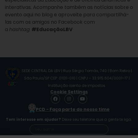
interativas. Acompanhe também as notícias sobre o
evento aqui no blog e aproveite para compartilhá-
las com os amigos no Facebook com
a
hashtag
#EducaçãoLBV
SEDE CENTRAL DA LBV | Rua Sérgio Tomás, 740 | Bom Retiro |
São Paulo/SP CEP: 01131-010 | CNPJ – 33.915.604/0001-17 |
Instituição isenta de impostos
Cookie Settings
F
I
Y
a
n
o
c
s
u
PCD - Faça parte do nosso time
e
t
t
b
a
u
Tem interesse em ajudar?
Deixe seu telefone que a gente te liga.
o
g
b
o
r
e
k
a
m