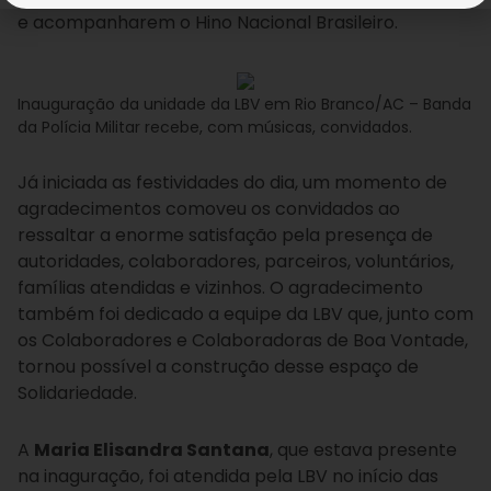
e acompanharem o Hino Nacional Brasileiro.
Inauguração da unidade da LBV em Rio Branco/AC – Banda
da Polícia Militar recebe, com músicas, convidados.
Já iniciada as festividades do dia, um momento de
agradecimentos comoveu os convidados ao
ressaltar a enorme satisfação pela presença de
autoridades, colaboradores, parceiros, voluntários,
famílias atendidas e vizinhos. O agradecimento
também foi dedicado a equipe da LBV que, junto com
os Colaboradores e Colaboradoras de Boa Vontade,
tornou possível a construção desse espaço de
Solidariedade.
A
Maria Elisandra Santana
, que estava presente
na inaguração, foi atendida pela LBV no início das