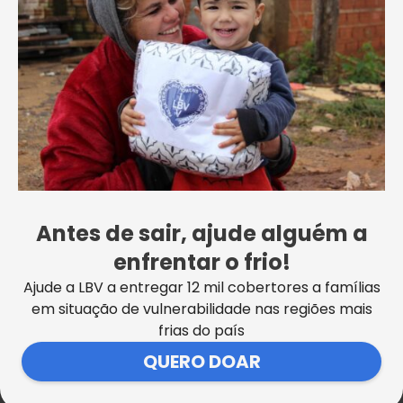
Uma publicação compartilhada
por Solidariedade | Mundo
Melhor (@lbvbrasil)
Antes de sair, ajude alguém a
enfrentar o frio!
Destaques da inauguração
Ajude a LBV a entregar 12 mil cobertores a famílias
Na capital acreana, desde às 9h (horário local)
em situação de vulnerabilidade nas regiões mais
começaram as celebrações da abertura da unidade
frias do país
da LBV e após a Cerimônia de Inauguração, uma
apresentação Musical com a
Banda a “Gloriosa”
QUERO DOAR
da Polícia Militar do Estado do Acre
convidou
todas as pessoas presentes a se levantarem