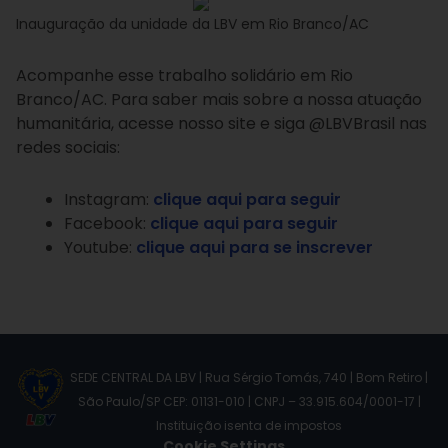
Inauguração da unidade da LBV em Rio Branco/AC
Acompanhe esse trabalho solidário em Rio
Branco/AC. Para saber mais sobre a nossa atuação
humanitária, acesse nosso site e siga @LBVBrasil nas
redes sociais:
Instagram:
clique aqui para seguir
Facebook:
clique aqui para seguir
Youtube:
clique aqui para se inscrever
SEDE CENTRAL DA LBV | Rua Sérgio Tomás, 740 | Bom Retiro |
São Paulo/SP CEP: 01131-010 | CNPJ – 33.915.604/0001-17 |
Instituição isenta de impostos
Cookie Settings