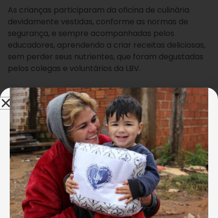
As crianças participaram da oficina de culinária
devidamente vestidas, conforme as normas de
segurança, e sempre acompanhadas pelos
educadores, aprendendo a criar receitas deliciosas,
sem perder seus nutrientes, que foram degustadas
pelos colegas e voluntários da LBV.
Júlia de Lucena, 12 anos, aprovou a atividade: “Gostei
muito de preparar os sucos e vitaminas, deixando
saudáveis e nutritivos, além de serem fáceis de
fazer. Às vezes preferimos abrir uma lata de
refrigerante do que preparar nosso próprio
alimento. O que mais gostei foi que aprendi a usar
frutas, legumes e leite, e que meus colegas
gostaram. Estou aprendendo várias receitas, e por
isso tem que prestar atenção em tudo que é
ensinado”.