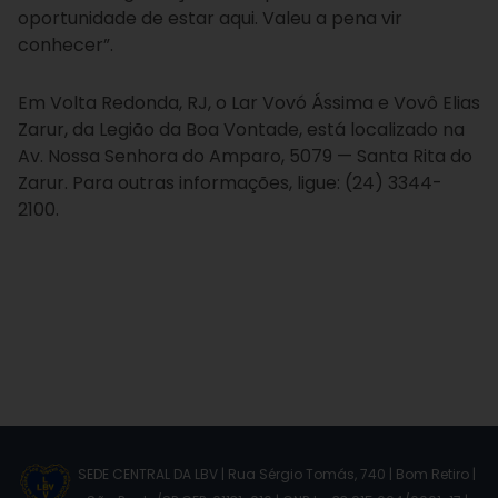
oportunidade de estar aqui. Valeu a pena vir
conhecer”.
Em Volta Redonda, RJ, o Lar Vovó Ássima e Vovô Elias
Zarur, da Legião da Boa Vontade, está localizado na
Av. Nossa Senhora do Amparo, 5079 — Santa Rita do
Zarur. Para outras informações, ligue: (24) 3344-
2100.
SEDE CENTRAL DA LBV | Rua Sérgio Tomás, 740 | Bom Retiro |