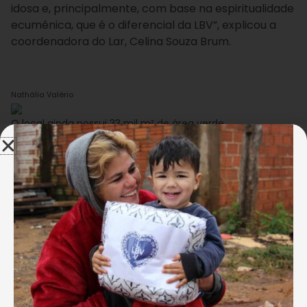
idosa e, principalmente, com base na espiritualidade
ecumênica, que é o diferencial da LBV”, explicou a
coordenadora do Lar, Celina Souza Brum.
Nathália Valério
O local ainda possui 33 mil m² de área verde,
cenário que proporciona aos idosos um contato
direto com a natureza.
Durante o tempo em que estão na Entidade, os
atendidos realizam seis refeições balanceadas,
levando em consideração as necessidades de cada
um. “No decorrer da idade as pessoas passam por
transformações fisiológicas e essa nutrição deve ser
balanceada. Quando há idosos que utilizam próteses
a gente oferece alimentos fáceis de mastigar.
Outros têm dificuldade de digestão, então