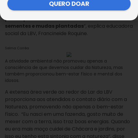
QUERO DOAR
estresse, melhora a autoestima
e a
responsabilidade fica em alta, pois eles estão
preocupados com o desenvolvimento das
sementes e mudas plantadas
”, explica educadora
social da LBV, Francineide Roquine.
Selma Corrêa
A atividade ambiental não promoveu apenas a
consciência de que devemos cuidar da Natureza, mas
também proporcionou bem-estar físico e mental dos
idosos.
A extensa área verde ao redor do Lar da LBV
proporciona aos atendidos o contato diário com a
Natureza, promovendo não apenas o bem-estar
físico. “Eu nasci em uma fazenda, gosto muito de
mexer com a terra, isso traz boas energias. Quando
eu era mais moço cuidei de Chácara e jardins, por
isso eu tenho esta sintonia com a natureza”, disse