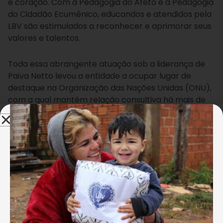
e coração. Com a Pedagogia do Afeto e a Pedagogia
do Cidadão Ecumênico, educandos e atendidos pela
LBV são estimulados a reconhecer e aprimorar seus
valores e talentos.
Toda essa abrangente atuação sob a liderança de
Paiva Netto levou a entidade a ocupar lugar de
destaque na Organização das Nações Unidas (ONU),
com a qual mantém relação consultiva há mais de
30 anos.
Fundou em 1989, o Templo da Boa Vontade,
aclamado pela população uma das Sete Maravilhas
de Brasília, e que se tornou um dos principais
monumentos ecumênicos do mundo, atraindo
peregrinos de diversos países. E ainda criou, em
2000, o Fórum Mundial Espírito e Ciência, da LBV, que
se tornou o maior movimento mundial do gênero na
formação de novos paradigmas do pensamento