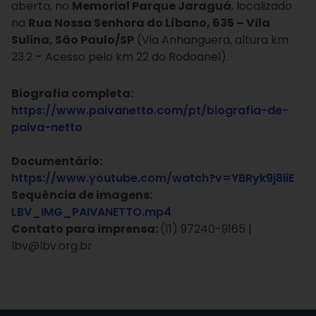
aberta, no
Memorial Parque Jaraguá
, localizado
na
Rua Nossa Senhora do Líbano, 635 – Vila
Sulina, São Paulo/SP
(Via Anhanguera, altura km
23.2 – Acesso pelo km 22 do Rodoanel).
Biografia completa:
https://www.paivanetto.com/pt/biografia-de-
paiva-netto
Documentário:
https://www.youtube.com/watch?v=YBRyk9j8liE
Sequência de imagens:
LBV_IMG_PAIVANETTO.mp4
Contato para imprensa:
(11) 97240-9165 |
lbv@lbv.org.br