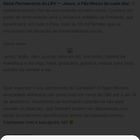
Natal Permanente da LBV — Jesus, o Pão Nosso de cada dia!
. O
estabelecimento fez de sua unidade no bairro Setor Coimbra um
posto de arrecadação para a iniciativa solidária da Entidade, que
beneficiará, em todo o País, mais de 50 mil famílias que se
encontram em situação de vulnerabilidade social.
Egeziel Carlos
arroz, feijão, óleo, açúcar, leite em pó, macarrão, farinha de
mandioca e de trigo, fubá, goiabada, gelatina, massa para bolo,
extrato de tomate e sal.
Quer exercitar o seu sentimento de Caridade? O Hiper Moreira
arrecadará alimentos não perecíveis em favor da LBV até o dia 14
de dezembro. Voluntários da Instituição estarão na loja para
receber as doações, que também podem ser depositadas nos
locais previamente identificados dentro do estabelecimento.
Contamos com a sua ajuda, tá?
LEIA TAMBÉM: