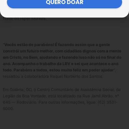
QUERO DOAR
O Coral Ecumênico Infantojuvenil Boa Vontade cantou e encantou
os clientes durante a abertura oficial das comemorações de
Natal do Hiper Moreira.
“
Vocês estão de parabéns! É fazendo assim que a gente
constrói um futuro melhor, com cidadãos dignos com a mente
em Cristo, no Bem, ajudando e fazendo isso não só no final do
ano. Acompanho o trabalho da LBV e sei que acontece o ano
todo. Parabéns a todos, estou muito feliz em poder ajudar
”,
ressaltou a colaboradora Raquel Norberto dos Santos.
Em Goiânia, GO, o Centro Comunitário de Assistência Social, da
Legião da Boa Vontade, está localizado na Rua Jamil Abrão, nº
645 — Rodoviário. Para outras informações, ligue: (62) 3531-
5000.