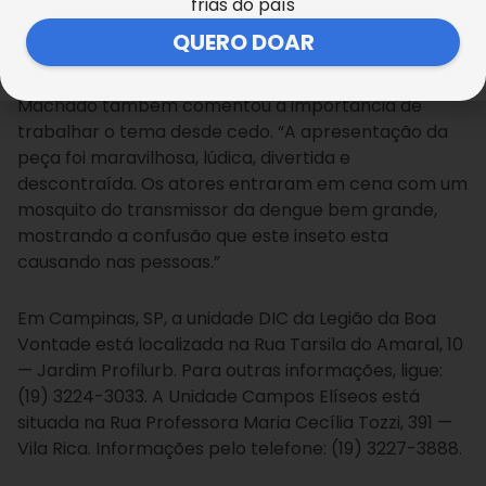
frias do país
humana'”.
QUERO DOAR
A educadora social da Instituição Tatiane Ribeiro
Machado também comentou a importância de
trabalhar o tema desde cedo. “A apresentação da
peça foi maravilhosa, lúdica, divertida e
descontraída. Os atores entraram em cena com um
mosquito do transmissor da dengue bem grande,
mostrando a confusão que este inseto esta
causando nas pessoas.”
Em Campinas, SP, a unidade DIC da Legião da Boa
Vontade está localizada na Rua Tarsila do Amaral, 10
— Jardim Profilurb. Para outras informações, ligue:
(19) 3224-3033. A Unidade Campos Elíseos está
situada na Rua Professora Maria Cecília Tozzi, 391 —
Vila Rica. Informações pelo telefone: (19) 3227-3888.