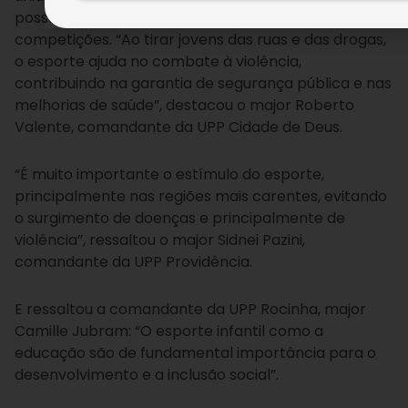
possíveis as viagens e inscrições da equipe em
competições.
“Ao tirar jovens das ruas e das drogas,
o esporte ajuda no combate à violência,
contribuindo na garantia de segurança pública e nas
melhorias de saúde”, destacou o major Roberto
Valente, comandante da UPP Cidade de Deus.
“É muito importante o estímulo do esporte,
principalmente nas regiões mais carentes, evitando
o surgimento de doenças e principalmente de
violência”, ressaltou o major Sidnei Pazini,
comandante da UPP Providência.
E ressaltou a comandante da UPP Rocinha, major
Camille Jubram: “O esporte infantil como a
educação são de fundamental importância para o
desenvolvimento e a inclusão social”.