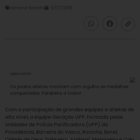
Simone Barreto
11/07/2016
upprj.com.br
Os jovens atletas mostram com orgulho as medalhas
conquistadas. Parabéns a todos!
Com a participação de grandes equipes e atletas de
alto nível, a equipe Geração UPP, formada pelas
Unidades de Polícia Pacificadora (UPP) da
Providência, Barreira do Vasco, Rocinha, Borel,
Cidade de Deus, Salgueiro, Andaraí, Mangueira e Caju,