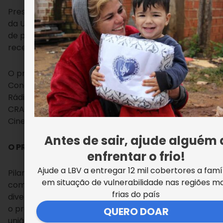
Prestigiando o evento até o final, atletas e policiais
da UPP Cidade de Deus acompanharam a contagem
de pontos e representaram toda a equipe ao
receber o troféu de campeã mundial.
O projeto Geração UPP conta com o patrocínio da
Concessionária Porto Novo, LBV, Prime Esporte,
Rádio Brasil e apoio da Bunge Moinho Fluminense,
CRAS Dodô da Portela, Viação São Silvestre, SESI
Cinelândia e empresariado local.
Antes de sair, ajude alguém 
O PROJETO
enfrentar o frio!
Ajude a LBV a entregar 12 mil cobertores a famí
Pilar do projeto social que atende a dezenas de
em situação de vulnerabilidade nas regiões ma
comunidades do Rio de Janeiro com aulas de
frias do país
diversas modalidades de artes marciais desde 2010,
o projeto Geração UPP é desenvolvido por policias. A
QUERO DOAR
união entre instituições é a responsável por tornar