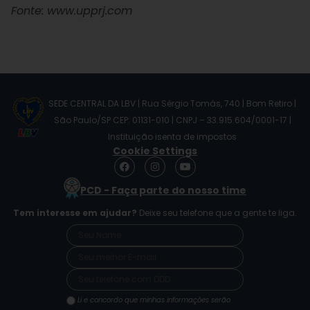
Fonte: www.upprj.com
SEDE CENTRAL DA LBV | Rua Sérgio Tomás, 740 | Bom Retiro |
São Paulo/SP CEP: 01131-010 | CNPJ – 33.915.604/0001-17 |
Instituição isenta de impostos
Cookie Settings
F
I
Y
a
n
o
c
s
u
PCD - Faça parte do nosso time
e
t
t
b
a
u
Tem interesse em ajudar?
Deixe seu telefone que a gente te liga.
o
g
b
o
r
e
k
a
m
Li e concordo que minhas informações serão