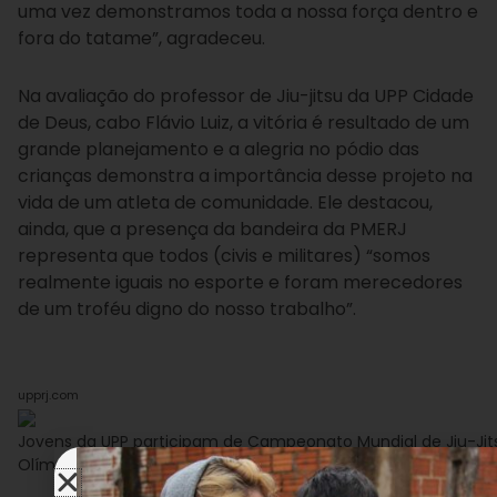
uma vez demonstramos toda a nossa força dentro e
fora do tatame”, agradeceu.
Na avaliação do professor de Jiu-jitsu da UPP Cidade
de Deus, cabo Flávio Luiz, a vitória é resultado de um
grande planejamento e a alegria no pódio das
crianças demonstra a importância desse projeto na
vida de um atleta de comunidade. Ele destacou,
ainda, que a presença da bandeira da PMERJ
representa que todos (civis e militares) “somos
realmente iguais no esporte e foram merecedores
de um troféu digno do nosso trabalho”.
upprj.com
Jovens da UPP participam de Campeonato Mundial de Jiu-Jit
Olímpico 2016