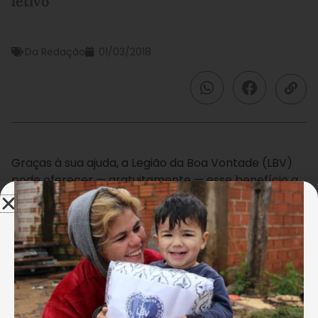
letivo
Da Redação
01/03/2018
Graças à sua ajuda, a Legião da Boa Vontade (LBV)
pode oferecer — gratuitamente — esse benefício a
milhares de crianças e adolescentes em todo o
Brasil. Na Região Sul do país, milhares de crianças e
adolescentes, de famílias em situação de
vulnerabilidade social, atendidas pelos programas
socioassistenciais da Instituição ao longo de todo o
ano, contam com esse imprescindível apoio nesse
período desafiador.