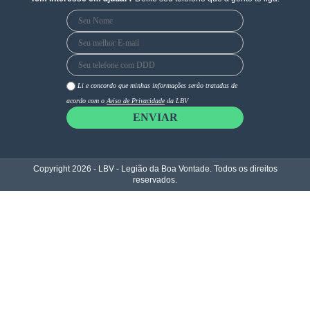
o
g
b
o
r
e
k
a
m
Li e concordo que minhas informações serão tratadas de
acordo com o
Aviso de Privacidade
da LBV
ENVIAR
Copyright 2026 - LBV - Legião da Boa Vontade. Todos os direitos
reservados.