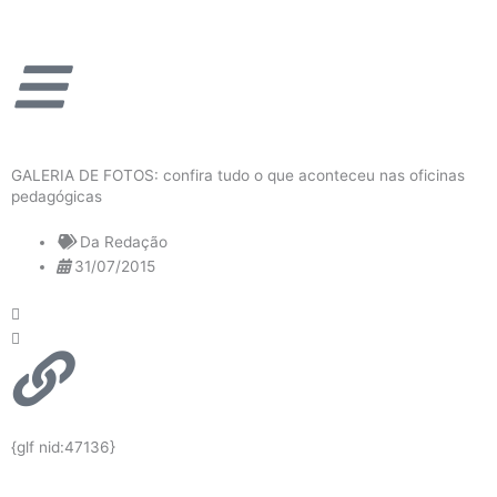
Ir
para
o
conteúdo
GALERIA DE FOTOS: confira tudo o que aconteceu nas oficinas
pedagógicas
Da Redação
31/07/2015
{glf nid:47136}