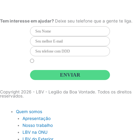
F
I
Y
a
n
o
PCD - Faça parte do nosso time
c
s
u
e
t
t
b
a
u
Tem interesse em ajudar?
Deixe seu telefone que a gente te liga.
o
g
b
o
r
e
k
a
m
Li e concordo que minhas informações serão tratadas de
acordo com o
Aviso de Privacidade
da LBV
ENVIAR
Copyright 2026 - LBV - Legião da Boa Vontade. Todos os direitos
reservados.
Quem somos
Apresentação
Nosso trabalho
LBV na ONU
LBV do Exterior