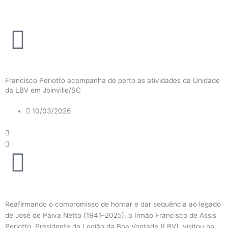
Ir
para
o
conteúdo
Francisco Periotto acompanha de perto as atividades da Unidade
da LBV em Joinville/SC
10/03/2026
Reafirmando o compromisso de honrar e dar sequência ao legado
de José de Paiva Netto (1941–2025), o Irmão Francisco de Assis
Periotto, Presidente da Legião da Boa Vontade (LBV), visitou na