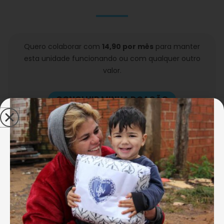
Quero colaborar com
14,90 por mês
para manter
esta unidade funcionando ou com qualquer outro
valor.
CONCLUIR MINHA DOAÇÃO
A LBV ampara, desde junho de 1966, famílias
francanas com atividades que despertam o
crescimento e a participação em sociedade,
oferecendo um local seguro, de qualidade e com
profissionais capacitados.
>
Centro Comunitário de Assistência Social José