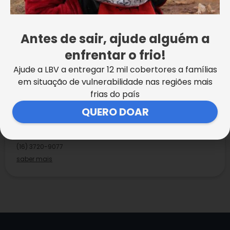
de Paiva Netto, da LBV
:
Rua Torquato Caleiro, 915 –
Vila Nicácio – (16) 3720-9077.
Antes de sair, ajude alguém a
enfrentar o frio!
Ajude a LBV a entregar 12 mil cobertores a famílias
em situação de vulnerabilidade nas regiões mais
frias do país
Franca
/SP
QUERO DOAR
Centro Comunitário de Assistência Social José de Paiva
Netto
Rua Torquato Caleiro, 915 – Vila Nicácio
(16) 3720-9077
saber mais