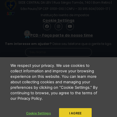
SEDE CENTRAL DA LBV | Rua Sérgio Tomás, 740 | Bom Retiro |
São Paulo/SP CEP: 01131-010 | CNPJ – 33.915.604/0001-17 |
Instituição isenta de impostos
Cookie Settings
F
I
Y
a
n
o
c
s
u
PCD - Faça parte do nosso time
e
t
t
b
a
u
Tem interesse em ajudar?
Deixe seu telefone que a gente te liga.
o
g
b
o
r
e
k
a
m
We respect your privacy. We use cookies to
collect information and improve your browsing
experience on this website. You can learn more
Li e concordo que minhas informações serão
about collecting cookies and managing your
tratadas de acordo com o
Aviso de Privacidade
preferences by clicking on “Cookie Settings.” By
da LBV
continuing to browse, you agree to the terms of
ENVIAR
our Privacy Policy.
Cookie Settings
I AGREE
Copyright 2026 - LBV - Legião da Boa Vontade. Todos os direitos