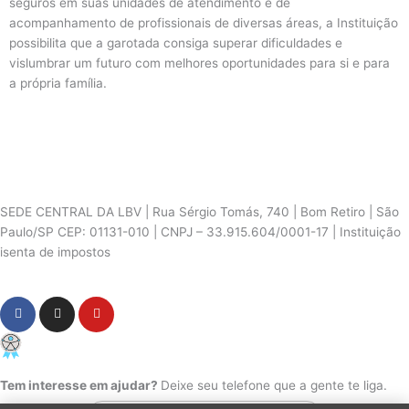
seguros em suas unidades de atendimento e de
acompanhamento de profissionais de diversas áreas, a Instituição
possibilita que a garotada consiga superar dificuldades e
vislumbrar um futuro com melhores oportunidades para si e para
a própria família.
SEDE CENTRAL DA LBV | Rua Sérgio Tomás, 740 | Bom Retiro | São
Paulo/SP CEP: 01131-010 | CNPJ – 33.915.604/0001-17 | Instituição
isenta de impostos
Cookie Settings
F
I
Y
a
n
o
c
s
u
PCD - Faça parte do nosso time
e
t
t
b
a
u
o
g
b
Tem interesse em ajudar?
Deixe seu telefone que a gente te liga.
o
r
e
k
a