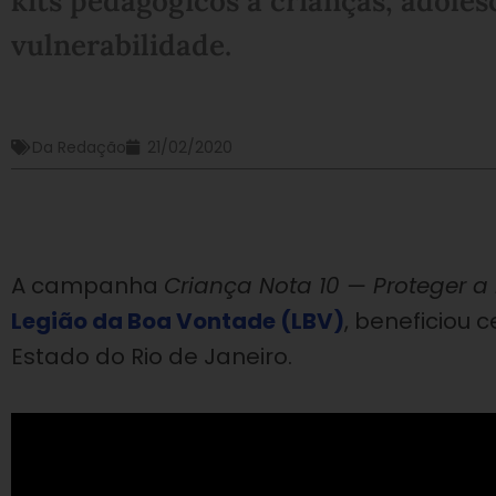
kits pedagógicos a crianças, adoles
vulnerabilidade.
Da Redação
21/02/2020
A campanha
Criança Nota 10 — Proteger a 
Legião da Boa Vontade (LBV)
, beneficiou 
Estado do Rio de Janeiro.