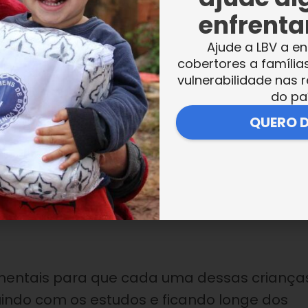
enfrentar
Ajude a LBV a en
cobertores a família
vulnerabilidade nas r
do pa
oi para o povo! Para celebrar mais um ano d
QUERO 
ntregou
kits
de material pedagógico para
gramas socioassistenciais.
mentais para que cada uma dessas criança
uindo com os estudos e ficando longe dos