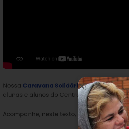
Nossa
Caravana Solidária fez sua primeir
alunas e alunos do Centro Educacional Jos
Acompanhe, neste texto, o percurso solidári