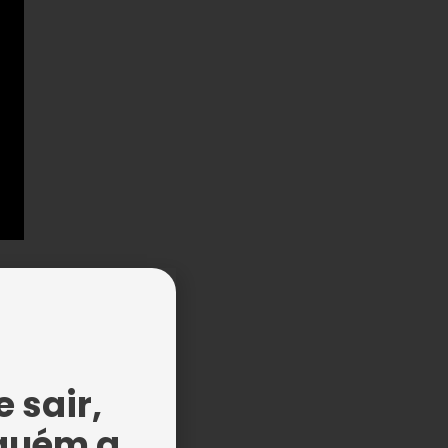
do
 sair,
guém a