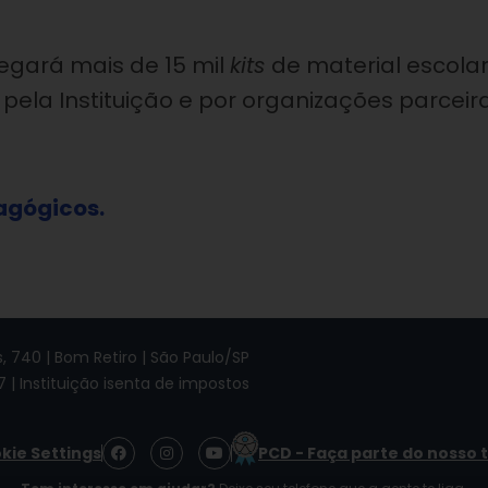
tregará mais de 15 mil
kits
de material escolar
pela Instituição e por organizações parceir
agógicos.
 740 | Bom Retiro | São Paulo/SP
7 | Instituição isenta de impostos
F
I
Y
kie Settings
PCD - Faça parte do nosso 
a
n
o
c
s
u