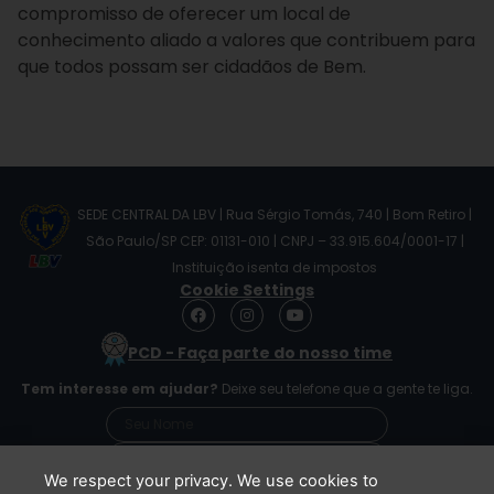
compromisso de oferecer um local de
conhecimento aliado a valores que contribuem para
que todos possam ser cidadãos de Bem.
SEDE CENTRAL DA LBV | Rua Sérgio Tomás, 740 | Bom Retiro |
São Paulo/SP CEP: 01131-010 | CNPJ – 33.915.604/0001-17 |
Instituição isenta de impostos
Cookie Settings
F
I
Y
a
n
o
c
s
u
PCD - Faça parte do nosso time
e
t
t
b
a
u
Tem interesse em ajudar?
Deixe seu telefone que a gente te liga.
o
g
b
o
r
e
k
a
m
We respect your privacy. We use cookies to