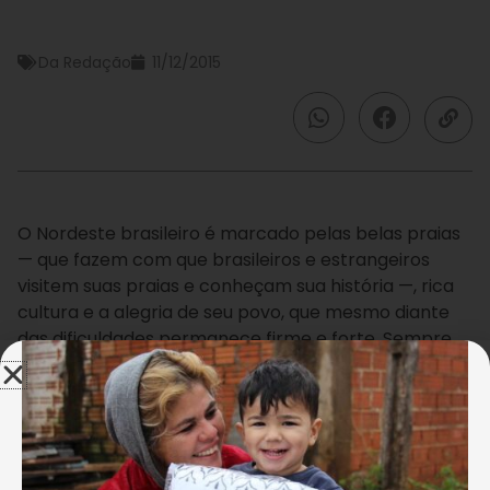
Da Redação
11/12/2015
O Nordeste brasileiro é marcado pelas belas praias
— que fazem com que brasileiros e estrangeiros
visitem suas praias e conheçam sua história —, rica
cultura e a alegria de seu povo, que mesmo diante
das dificuldades permanece firme e forte. Sempre
amparada pela Legião da Boa Vontade, a região
também receberá as cestas de alimentos da
tradicional campanha
Natal Permanente da LBV — Jesus, o Pão Nosso
de cada dia!