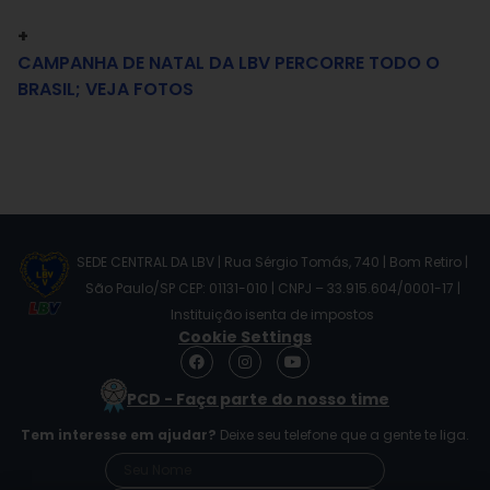
+
CAMPANHA DE NATAL DA LBV PERCORRE TODO O
BRASIL; VEJA FOTOS
SEDE CENTRAL DA LBV | Rua Sérgio Tomás, 740 | Bom Retiro |
São Paulo/SP CEP: 01131-010 | CNPJ – 33.915.604/0001-17 |
Instituição isenta de impostos
Cookie Settings
F
I
Y
a
n
o
c
s
u
PCD - Faça parte do nosso time
e
t
t
b
a
u
Tem interesse em ajudar?
Deixe seu telefone que a gente te liga.
o
g
b
o
r
e
k
a