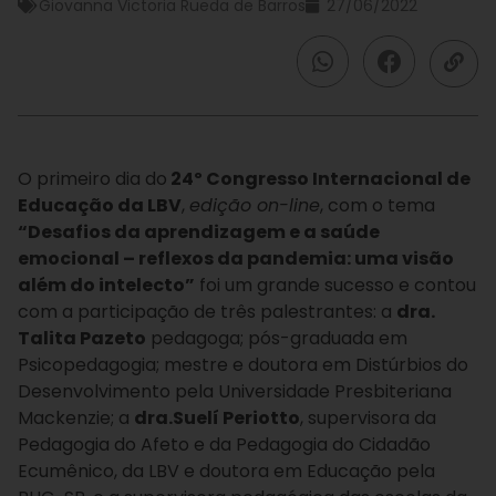
Giovanna Victoria Rueda de Barros
27/06/2022
O primeiro dia do
24º Congresso Internacional de
Educação da LBV
,
edição on-line
, com o tema
“Desafios da aprendizagem e a saúde
emocional – reflexos da pandemia: uma visão
além do intelecto”
foi um grande sucesso e contou
com a participação de três palestrantes: a
dra.
Talita Pazeto
pedagoga; pós-graduada em
Psicopedagogia; mestre e doutora em Distúrbios do
Desenvolvimento pela Universidade Presbiteriana
Mackenzie; a
dra.Suelí Periotto
, supervisora da
Pedagogia do Afeto e da Pedagogia do Cidadão
Ecumênico, da LBV e doutora em Educação pela