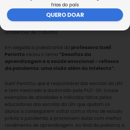
Foram muitos os conhecimentos e estratégias que a
frias do país
dra. Talita Pazeto trouxe, deixando aos
QUERO DOAR
espectadores importantes aprendizados que
poderão ser colocados em prática em seus
ambientes de trabalho.
Em seguida a palestrante da
professora Suelí
Periotto
iniciou o tema
“Desafios da
aprendizagem e a saúde emocional – reflexos
da pandemia: uma visão além do intelecto”.
Suelí Periotto, que é responsável das escolas da LBV
e tem mestrado e doutorado pela PUC-SP, trouxe
exemplos de atividades e métodos feitos pelos
educadores das escolas da LBV que ajudam os
alunos a conseguirem voltar com o ritmo de estudo
prévio a pandemia, e promovem aulas com melhor
rendimento de aprendizagem. Ao final da palestra, a