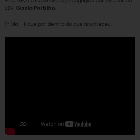
PUC-SP, e a supervisora pedagógica das escolas da
LBV,
Gisela Portilho
.
1º Dia – Fique por dentro do que aconteceu