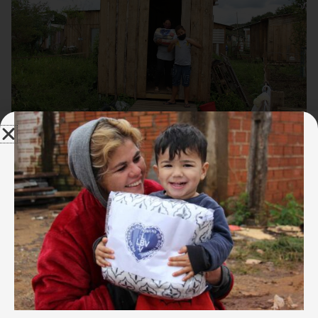
Esta ocupação irregular apresenta alto índice de
vulnerabilidade e risco social e sofre com
alagamentos, falta de saneamento básico e ligações
irregulares de água e luz. Ainda assim, o número de
moradores aumentou desde o início da pandemia.
Muitos venezuelanos encontraram ali um lugar para
recomeçarem suas vidas.
Bianca Gunha