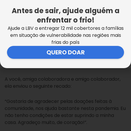
Antes de sair, ajude alguém a
Elizângela Fernandes Silvestre mora com os dois
enfrentar o frio!
filhos e o esposo em um casa de apenas dois
cômodos. Para cuidar do filho caçula, que tem
Ajude a LBV a entregar 12 mil cobertores a famílias
necessidades especiais, está sem trabalhar. Neste
em situação de vulnerabilidade nas regiões mais
momento, depende de doações para sobreviver.
frias do país
QUERO DOAR
Bianca Gunha
A você, amiga colaboradora e amigo colaborador,
ela enviou o seguinte recado:
“Gostaria de agradecer pelas doações feitas à
comunidade, nos ajuda bastante nesta pandemia. Eu
não tenho condições de estar suprindo a minha
casa. Agradeço muito, de coração!”.