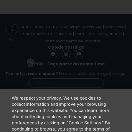
SEDE CENTRAL DA LBV | Rua Sérgio Tomás, 740 | Bom Retiro |
São Paulo/SP CEP: 01131-010 | CNPJ – 33.915.604/0001-17 |
Instituição isenta de impostos
Cookie Settings
F
I
Y
a
n
o
c
s
u
PCD - Faça parte do nosso time
e
t
t
b
a
u
Tem interesse em ajudar?
Deixe seu telefone que a gente te liga.
o
g
b
o
r
e
k
a
m
We respect your privacy. We use cookies to
collect information and improve your browsing
experience on this website. You can learn more
Li e concordo que minhas informações serão
about collecting cookies and managing your
tratadas de acordo com o
Aviso de Privacidade
preferences by clicking on “Cookie Settings.” By
da LBV
continuing to browse, you agree to the terms of
ENVIAR