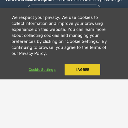
o
g
b
o
r
e
k
a
m
We respect your privacy. We use cookies to
collect information and improve your browsing
experience on this website. You can learn more
about collecting cookies and managing your
Li e concordo que minhas informações serão tratadas de
preferences by clicking on “Cookie Settings.” By
acordo com o
Aviso de Privacidade
da LBV
continuing to browse, you agree to the terms of
ENVIAR
our Privacy Policy.
Cookie Settings
I AGREE
Copyright 2026 - LBV - Legião da Boa Vontade. Todos os direitos
reservados.