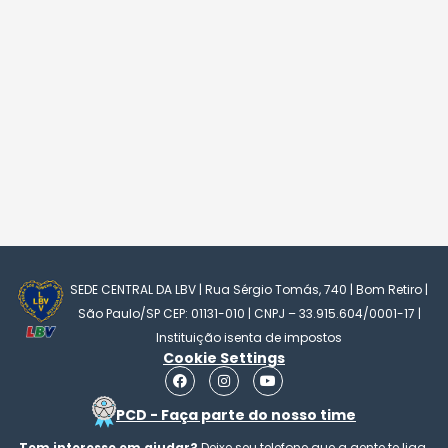
SEDE CENTRAL DA LBV | Rua Sérgio Tomás, 740 | Bom Retiro |
São Paulo/SP CEP: 01131-010 | CNPJ – 33.915.604/0001-17 |
Instituição isenta de impostos
Cookie Settings
F
I
Y
a
n
o
c
s
u
PCD - Faça parte do nosso time
e
t
t
b
a
u
Tem interesse em ajudar?
Deixe seu telefone que a gente te liga.