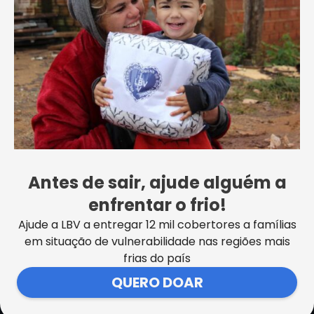
Desejamos boa sorte!
FORMULÁRIO DE INSCRIÇÃO
Essa informação foi útil?
Antes de sair, ajude alguém a
enfrentar o frio!
Ajude a LBV a entregar 12 mil cobertores a famílias
em situação de vulnerabilidade nas regiões mais
frias do país
SEDE CENTRAL DA LBV | Rua Sérgio Tomás, 740 | Bom Retiro |
QUERO DOAR
São Paulo/SP CEP: 01131-010 | CNPJ – 33.915.604/0001-17 |
Instituição isenta de impostos