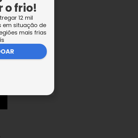
 o frio!
tregar 12 mil
s em situação de
egiões mais frias
ís
DOAR
r