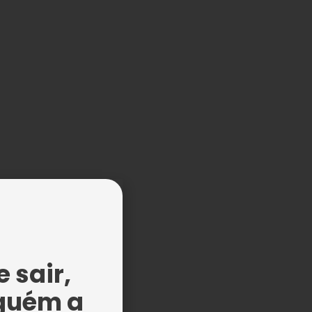
.
 sair,
guém a