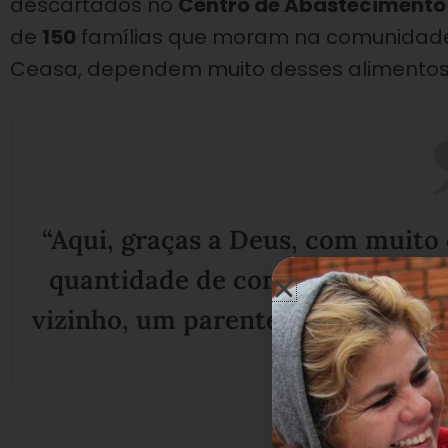
descartados no
Centro de Abastecimento
de
150
famílias que moram na comunidade
Ceasa, dependem muito desses alimentos 
“Aqui, graças a Deus, com muito
quantidade de comida para pas
vizinho, um parente. É daqui que