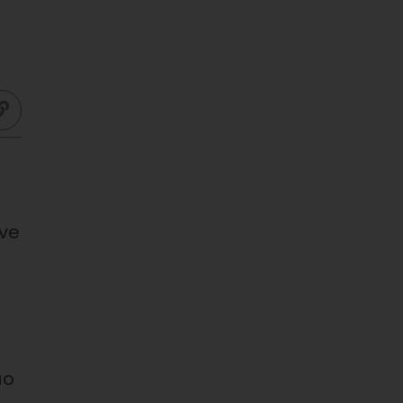
ve
ão