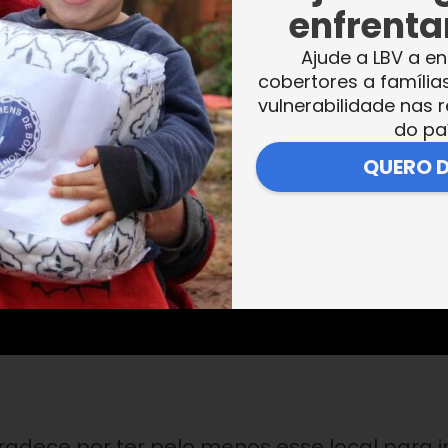
enfrentar
Ajude a LBV a en
cobertores a família
vulnerabilidade nas r
do pa
QUERO 
adece por ter pelo menos esse local para i