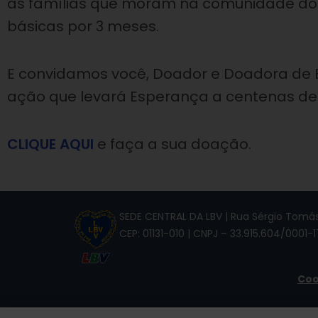
as famílias que moram na comunidade do 
básicas por 3 meses.​
E convidamos você, Doador e Doadora de B
ação que levará Esperança a centenas de
CLIQUE AQUI
e faça a sua doação.
SEDE CENTRAL DA LBV | Rua Sérgio Tomás,
CEP: 01131-010 | CNPJ – 33.915.604/0001-1
Coo