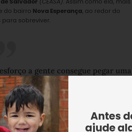
 de Salvador
(CEASA)
. Assim como ela, mais
 do bairro
Nova Esperança
, ao redor do
para sobreviver.
 esforço a gente consegue pegar uma
sar uma semana, um mês, ajudar um
 eu tiro meu sustento”, comentou ela
Antes de
ajude al