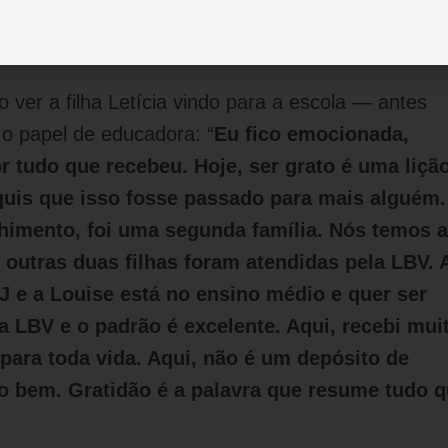
os profissionais nascerão dentro desta escola 
dade melhor
”, concluiu Letícia.
ver a filha Letícia vindo para a escola — antes
o papel de educadora: “
Eu fico emocionada,
 tudo que recebeu. Hoje, ser grato é uma lição
 quis que isso fosse passado para mais alguém.
lhimento, foi uma segunda família. Nós temos a
outras duas filhas foram atendidas pela LBV. 
J e a Louise está no ensino médio e quer ser
na LBV e o padrão é excelente. Aqui, recebi mui
r para toda vida. Aqui, não é um depósito de
do bem. Gratidão é a palavra que resume tudo 