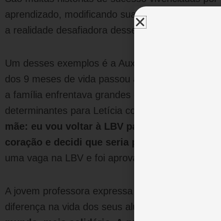
aprendizado, modificando sua maneira de pensar 
a realidade desafiadora desse século e alcançar
Um desses exemplos é a Auxiliar de Desenvolvimen
dos 9 meses de vida passou a ser atendida pelo
a família enfrentava grandes dificuldades financ
determinantes para Letícia continuar os estudos e
mãe: eu vou voltar à LBV para trabalhar, vou
coração e decidi que seria professora
”. Com a
uma vaga na LBV e foi aprovada no processo sel
A jovem professora expressa a sua felicidade em
diferença na vida dos seus alunos: “
Eu fico muit