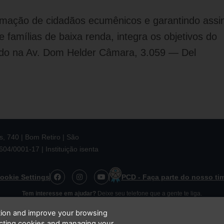
ormação de cidadãos ecumênicos e garantindo ass
 famílias de baixa renda, integra os objetivos do
zado na Av. Dom Helder Câmara, 3.059 — Del
 740 | Bom Retiro | São
4/0001-17 | Instituição isenta
F
I
Y
ookie Settings
PCD - Faça parte do nosso ti
a
n
o
c
s
u
Tem interesse em ajudar?
Deixe seu telefone que a gente te liga.
e
t
t
b
a
u
ation and improve your browsing
o
g
b
o
r
e
ecting cookies and managing your