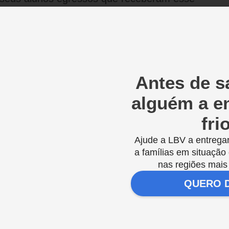
e agir, tornando-os aptos e capacitados a enfrent
em o sucesso pessoal e profissional almejados.
to Infantil. Letícia Brum, de 20 anos, que a parti
Antes de sa
 Centro Educacional da LBV, do RJ, período em qu
eiras. O incentivo e o exemplo dos educadores for
alguém a en
 para a escolha da carreira. “
Eu falei para minh
fri
 dar o meu melhor. Fui mantendo aquilo no
Ajude a LBV a entregar
 graduação em Pedagogia, a jovem candidatou-se
a famílias em situação
etivo.
nas regiões mais 
QUERO 
 fazer parte agora como educadora e poder fazer 
o feliz de participar da criação de um novo