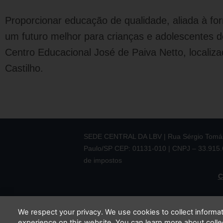
Proporcionar educação de qualidade, aliada à f
um futuro melhor para crianças e adolescentes de
Centro Educacional José de Paiva Netto, locali
Castilho.
SEDE CENTRAL DA LBV | Rua Sérgio Tomás,
Paulo/SP CEP: 01131-010 | CNPJ – 33.915.60
de impostos
C
We respect your privacy. We use cookies to collect inform
experience on this website. You can learn more about coll