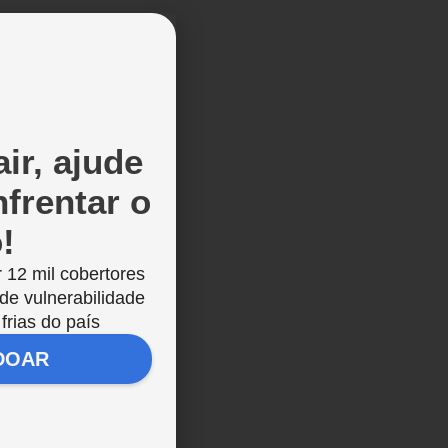
ar
r
ir, ajude
e
am
frentar o
a
o!
 12 mil cobertores
 a
 de vulnerabilidade
frias do país
DOAR
a