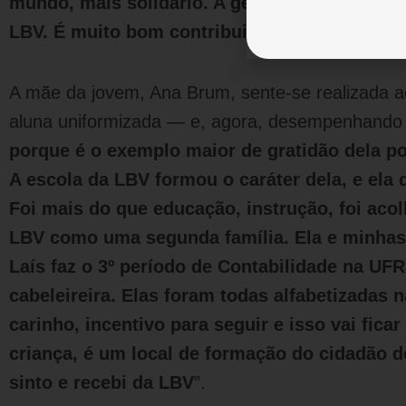
mundo, mais solidário. A gente sabe que outr
LBV. É muito bom contribuir para uma socie
A mãe da jovem, Ana Brum, sente-se realizada ao 
aluna uniformizada — e, agora, desempenhando 
porque é o exemplo maior de gratidão dela por
A escola da LBV formou o caráter dela, e ela
Foi mais do que educação, instrução, foi aco
LBV como uma segunda família. Ela e minhas 
Laís faz o 3º período de Contabilidade na UFR
cabeleireira. Elas foram todas alfabetizadas 
carinho, incentivo para seguir e isso vai fica
criança, é um local de formação do cidadão 
sinto e recebi da
LBV
”.