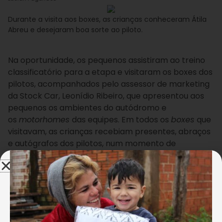
Durante a visita aos boxes, as crianças conheceram Átila
Abreu e desejaram boa sorte ao piloto.
Na oportunidade, os pequenos assistiram ao treino
classificatório para a etapa e visitaram os boxes dos
pilotos, acompanhados pelo assessor de marketing
da Stock Car, Leonídio Ribeiro, que apresentou aos
pequenos os ambientes do autódromo e
os
motorhomes
das equipes. Em todos os
boxes
que
visitavam, as crianças recebiam presentes, abraços
e autógrafos dos pilotos, num momento de
descontração e alegria.
AJUDE A LBV! FAÇA A SUA DOAÇÃO!
O piloto Átila Abreu destacou a importância de a LBV
proporcionar momentos como este aos atendidos: