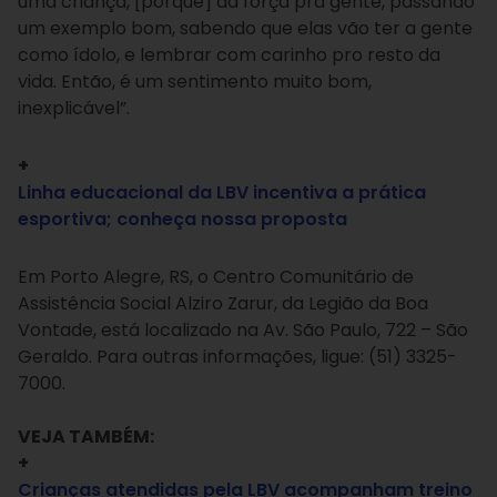
uma criança, [porque] dá força pra gente, passando
um exemplo bom, sabendo que elas vão ter a gente
como ídolo, e lembrar com carinho pro resto da
vida. Então, é um sentimento muito bom,
inexplicável”.
+
Linha educacional da LBV incentiva a prática
esportiva; conheça nossa proposta
Em Porto Alegre, RS, o Centro Comunitário de
Assistência Social Alziro Zarur, da Legião da Boa
Vontade, está localizado na Av. São Paulo, 722 – São
Geraldo. Para outras informações, ligue: (51) 3325-
7000.
VEJA TAMBÉM:
+
Crianças atendidas pela LBV acompanham treino