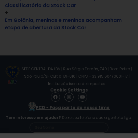
classificatório da Stock Car
+
Em Goiânia, meninas e meninos acompanham
etapa de abertura da Stock Car
SEDE CENTRAL DA LBV | Rua Sérgio Tomás, 740 | Bom Retiro |
São Paulo/SP CEP: 01131-010 | CNPJ – 33.915.604/0001-17 |
Instituição isenta de impostos
Cookie Settings
F
I
Y
a
n
o
c
s
u
PCD - Faça parte do nosso time
e
t
t
b
a
u
Tem interesse em ajudar?
Deixe seu telefone que a gente te liga.
o
g
b
o
r
e
k
a
m