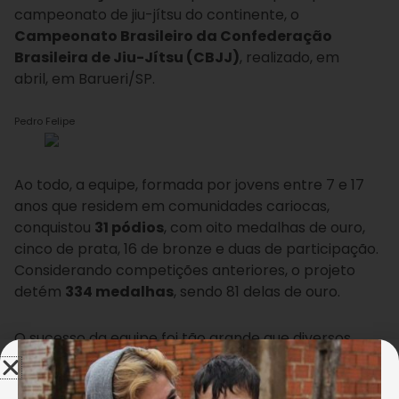
campeonato de jiu-jítsu do continente, o
Campeonato Brasileiro da Confederação
Brasileira de Jiu-Jítsu (CBJJ)
, realizado, em
abril, em Barueri/SP.
Pedro Felipe
Ao todo, a equipe, formada por jovens entre 7 e 17
anos que residem em comunidades cariocas,
conquistou
31 pódios
, com oito medalhas de ouro,
cinco de prata, 16 de bronze e duas de participação.
Considerando competições anteriores, o projeto
detém
334 medalhas
, sendo 81 delas de ouro.
O sucesso da equipe foi tão grande que diversos
veículos de comunicação fizeram questão de
divulgar esse resultado, a exemplo dos portais
O