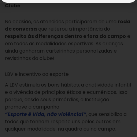
Clube
.
Na ocasião, os atendidos participaram de uma
roda
de conversa
que reiterou a importância do
respeito às diferenças dentro e fora do campo
e
em todas as modalidades esportivas. As crianças
ainda ganharam carteirinhas personalizadas e
revistinhas do clube!
LBV e incentivo ao esporte
A LBV estimula os bons hábitos, a criatividade infantil
e a vivência de princípios éticos e ecumênicos. Isso
porque, desde seus primórdios, a Instituição
promove a campanha
“Esporte é Vida, não violência!”
, que sensibiliza a
todos que tenham respeito uns pelos outros em
qualquer modalidade, na quadra ou no campo.