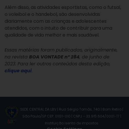
Além disso, as atividades esportistas, como o futsal,
o voleibol e o handebol, são desenvolvidas
diariamente com as crianças e adolescentes
atendidos, com o intuito de contribuir para uma
qualidade de vida melhor e mais saudável.
Essas matérias foram publicadas, originalmente,
na revista
BOA VONTADE nº 284
, de junho de
2023. Para ler outros conteúdos desta edição,
clique aqui
.
SEDE CENTRAL DA LBV | Rua Sérgio Tomás, 740 | Bom Retiro |
São Paulo/SP CEP: 01131-010 | CNPJ – 33.915.604/0001-17 |
Instituição isenta de impostos