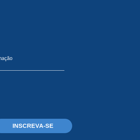
imação
INSCREVA-SE