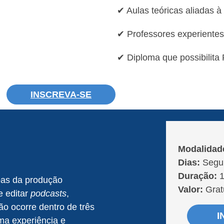
✔ Aulas teóricas aliadas à
✔ Professores experientes
✔ Diploma que possibilita 
INSCREVA-SE
Modalidad
Dias:
Segun
Duração:
1
pas da produção
Valor:
Grat
e editar
podcasts
,
ão ocorre dentro de três
I
ma experiência e