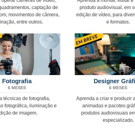
 operar câmeras de vídeo,
Aprenda a montar, editar e 
uadramentos, captação de
produto audiovisual, em
s
om, movimentos de câmera,
edição de vídeo, para dive
inação, entre outros.
e formatos.
Fotografia
Designer Gráf
6 MESES
6 MESES
 técnicas de fotografia,
Aprenda a criar e produzir a
 fotográfica, iluminação e
animadas e pacotes gráf
dição de imagem.
produtos audiovisuais e
especializado.