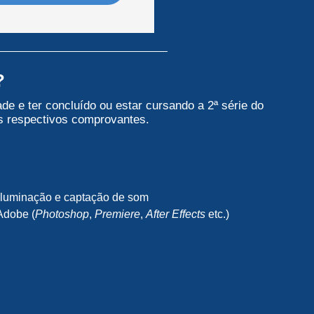
?
de e ter concluído ou estar cursando a 2ª série do
s respectivos comprovantes.
 iluminação e captação de som
Adobe (
Photoshop
,
Premiere
,
After Effects
etc.)