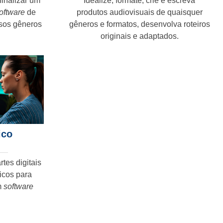
finalizar um
Idealize, formate, crie e escreva
oftware
de
produtos audiovisuais de quaisquer
rsos gêneros
gêneros e formatos, desenvolva roteiros
originais e adaptados.
ico
rtes digitais
icos para
m
software