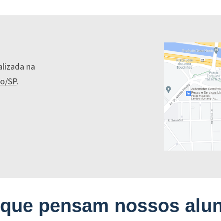
alizada na
lo/SP
.
 que pensam nossos alu