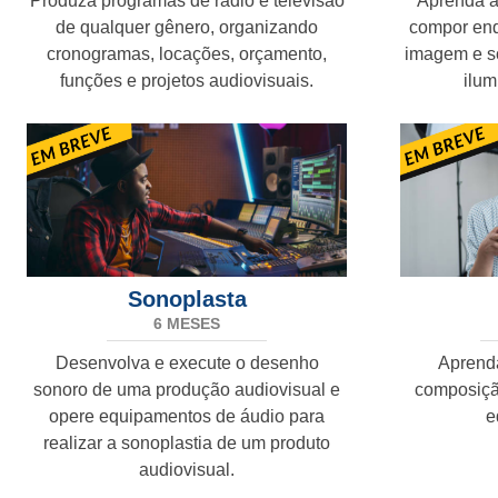
Produza programas de rádio e televisão
Aprenda a
de qualquer gênero, organizando
compor enq
cronogramas, locações, orçamento,
imagem e s
funções e projetos audiovisuais.
ilum
Sonoplasta
6 MESES
Desenvolva e execute o desenho
Aprenda
sonoro de uma produção audiovisual e
composição
opere equipamentos de áudio para
e
realizar a sonoplastia de um produto
audiovisual.