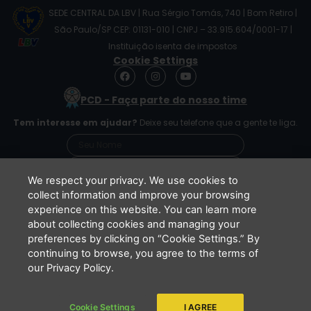
SEDE CENTRAL DA LBV | Rua Sérgio Tomás, 740 | Bom Retiro |
São Paulo/SP CEP: 01131-010 | CNPJ – 33.915.604/0001-17 |
Instituição isenta de impostos
Cookie Settings
F
I
Y
a
n
o
c
s
u
PCD - Faça parte do nosso time
e
t
t
b
a
u
Tem interesse em ajudar?
Deixe seu telefone que a gente te liga.
o
g
b
o
r
e
k
a
m
We respect your privacy. We use cookies to
collect information and improve your browsing
experience on this website. You can learn more
Li e concordo que minhas informações serão
about collecting cookies and managing your
tratadas de acordo com o
Aviso de Privacidade
preferences by clicking on “Cookie Settings.” By
da LBV
continuing to browse, you agree to the terms of
ENVIAR
our Privacy Policy.
Cookie Settings
I AGREE
Copyright 2026 - LBV - Legião da Boa Vontade. Todos os direitos