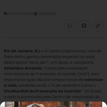
Simone Barreto
01/09/2016
Rio de Janeiro, RJ —
O Centro Educacional José de
Paiva Netto ganhou iluminação especial na noite
desta quinta-feira, dia 1º, em apoio à campanha
Setembro Amarelo
. Criada pela Associação
Internacional de Prevenção do Suicídio (IASP), esta
importante ação discute a importância de
valorizar
a vida
, estabelecendo o 10 de setembro como o
Dia Mundial da Prevenção ao Suicídio
*. No Brasil,
a ação é promovida pelo Centro de Valorização da
Vida (CVV) e contempla grandes construções,