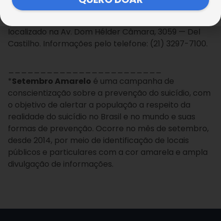
No Rio de Janeiro, RJ, o Centro Educacional José de
Paiva Netto, da Legião da Boa Vontade, está
localizado na Av. Dom Hélder Câmara, 3059 — Del
Castilho. Informações pelo telefone: (21) 3297-7100.
________________________
*
Setembro Amarel
o
é uma campanha de
conscientização sobre a prevenção do suicídio, com
o objetivo de alertar a população a respeito da
realidade do suicídio no Brasil e no mundo e suas
formas de prevenção. Ocorre no mês de setembro,
desde 2014, por meio de identificação de locais
públicos e particulares com a cor amarela e ampla
divulgação de informações.