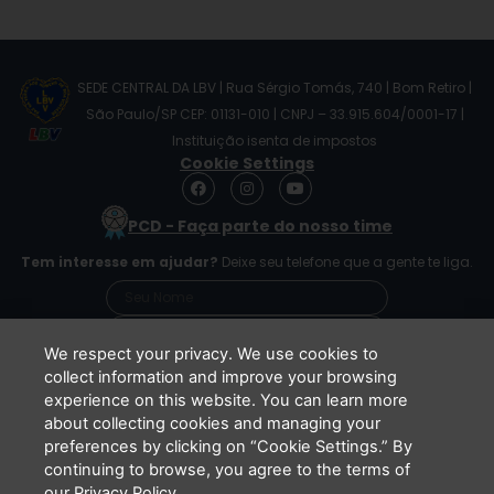
SEDE CENTRAL DA LBV | Rua Sérgio Tomás, 740 | Bom Retiro |
São Paulo/SP CEP: 01131-010 | CNPJ – 33.915.604/0001-17 |
Instituição isenta de impostos
Cookie Settings
F
I
Y
a
n
o
c
s
u
PCD - Faça parte do nosso time
e
t
t
b
a
u
Tem interesse em ajudar?
Deixe seu telefone que a gente te liga.
o
g
b
o
r
e
k
a
m
We respect your privacy. We use cookies to
collect information and improve your browsing
experience on this website. You can learn more
Li e concordo que minhas informações serão
about collecting cookies and managing your
tratadas de acordo com o
Aviso de Privacidade
preferences by clicking on “Cookie Settings.” By
da LBV
continuing to browse, you agree to the terms of
ENVIAR
our Privacy Policy.