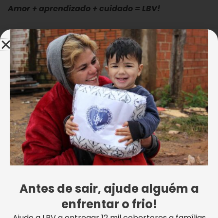
Amor + aprendizado + cuidado = LBV!
As crianças e adolescentes do Centro Comunitário
de Assistência Social, da
Legião da Boa Vontade
(LBV)
, em
Recife/PE
foram presenteados com os
kits pedagógicos. Esses materiais representam a
construção de um futuro melhor e possibilitam as
oportunidades de aprendizado e desenvolvimento
pessoal de cada atendido.
Dê o play no vídeo e confira!
Antes de sair, ajude alguém a
enfrentar o frio!
Ajude a LBV a entregar 12 mil cobertores a famílias