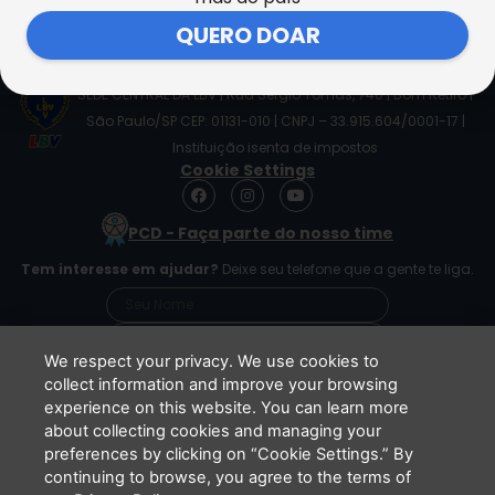
QUERO DOAR
SEDE CENTRAL DA LBV | Rua Sérgio Tomás, 740 | Bom Retiro |
São Paulo/SP CEP: 01131-010 | CNPJ – 33.915.604/0001-17 |
Instituição isenta de impostos
Cookie Settings
F
I
Y
a
n
o
c
s
u
PCD - Faça parte do nosso time
e
t
t
b
a
u
Tem interesse em ajudar?
Deixe seu telefone que a gente te liga.
o
g
b
o
r
e
k
a
m
We respect your privacy. We use cookies to
collect information and improve your browsing
experience on this website. You can learn more
Li e concordo que minhas informações serão
about collecting cookies and managing your
tratadas de acordo com o
Aviso de Privacidade
preferences by clicking on “Cookie Settings.” By
da LBV
continuing to browse, you agree to the terms of
ENVIAR